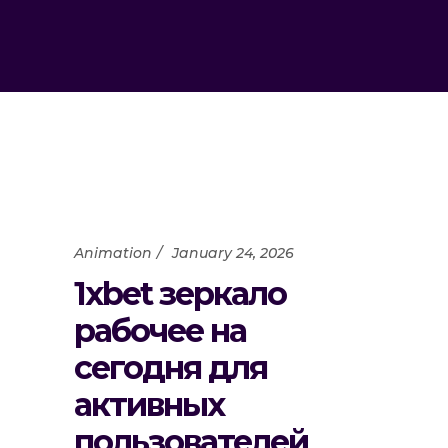
Animation
January 24, 2026
1xbet зеркало
рабочее на
сегодня для
активных
пользователей