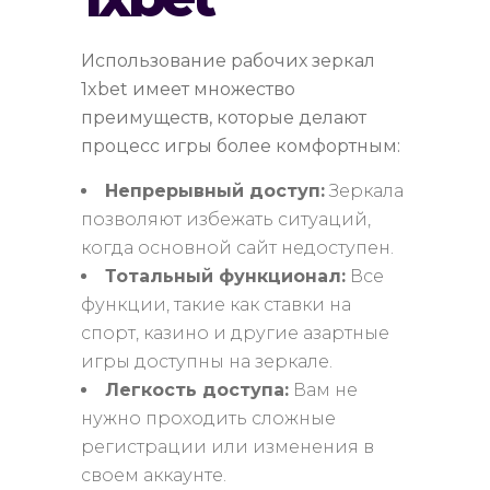
Использование рабочих зеркал
1xbet имеет множество
преимуществ, которые делают
процесс игры более комфортным:
Непрерывный доступ:
Зеркала
позволяют избежать ситуаций,
когда основной сайт недоступен.
Тотальный функционал:
Все
функции, такие как ставки на
спорт, казино и другие азартные
игры доступны на зеркале.
Легкость доступа:
Вам не
нужно проходить сложные
регистрации или изменения в
своем аккаунте.