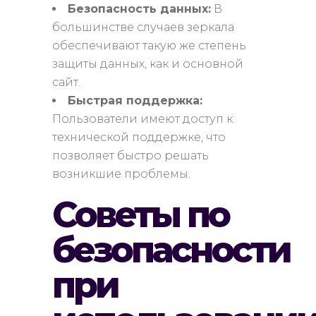
Безопасность данных:
В
большинстве случаев зеркала
обеспечивают такую же степень
защиты данных, как и основной
сайт.
Быстрая поддержка:
Пользователи имеют доступ к
технической поддержке, что
позволяет быстро решать
возникшие проблемы.
Советы по
безопасности
при