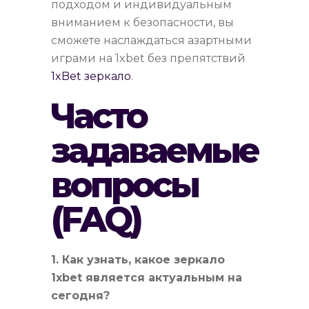
подходом и индивидуальным
вниманием к безопасности, вы
сможете наслаждаться азартными
играми на 1xbet без препятствий
1xBet зеркало
.
Часто
задаваемые
вопросы
(FAQ)
1. Как узнать, какое зеркало
1xbet является актуальным на
сегодня?