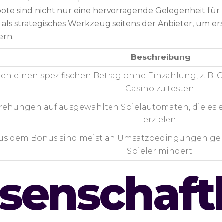
te sind nicht nur eine hervorragende Gelegenheit für S
h als strategisches Werkzeug seitens der Anbieter, um e
ern.
Beschreibung
ten einen spezifischen Betrag ohne Einzahlung, z. B. CH
Casino zu testen.
rehungen auf ausgewählten Spielautomaten, die es 
erzielen.
s dem Bonus sind meist an Umsatzbedingungen gebun
Spieler mindert.
senschaft