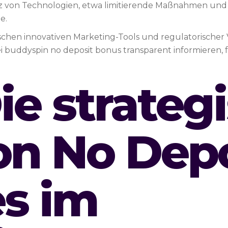
 von Technologien, etwa limitierende Maßnahmen und Se
e.
chen innovativen Marketing-Tools und regulatorischer
bei buddyspin no deposit bonus transparent informieren,
Die strateg
on No Dep
s im