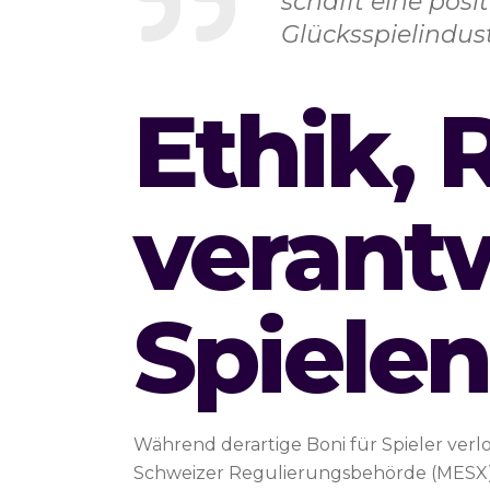
schafft eine posi
Glücksspielindus
Ethik, 
verant
Spielen
Während derartige Boni für Spieler verl
Schweizer Regulierungsbehörde (MESX)