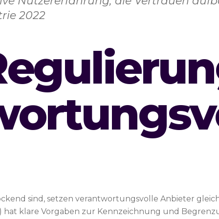
tive Nutzererfahrung, die Vertrauen aufba
trie 2022
Regulieru
wortungsvo
ockend sind, setzen verantwortungsvolle Anbieter gleich
 hat klare Vorgaben zur Kennzeichnung und Begrenz