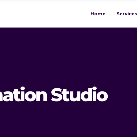
Home
Service
ation Studio