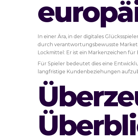
europä
In einer Ära, in der digitales Glücksspie
durch verantwortungsbewusste Marketing
Lockmittel: Er ist ein Markenzeichen f
Für Spieler bedeutet dies eine Entwick
langfristige Kundenbeziehungen aufzu
Überze
Überbl