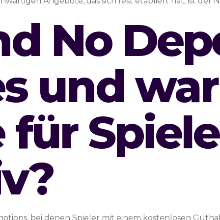
ärtigen Angebote, das sich fest etabliert hat, ist der
N
nd No Depo
s und wa
 für Spiele
iv?
motions, bei denen Spieler mit einem kostenlosen Guth