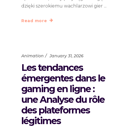
dzięki szerokiemu wachlarzowi gier
Read more
Animation
January 31, 2026
Les tendances
émergentes dans le
gaming en ligne :
une Analyse du rôle
des plateformes
légitimes