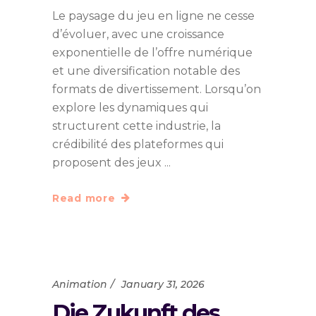
Le paysage du jeu en ligne ne cesse
d’évoluer, avec une croissance
exponentielle de l’offre numérique
et une diversification notable des
formats de divertissement. Lorsqu’on
explore les dynamiques qui
structurent cette industrie, la
crédibilité des plateformes qui
proposent des jeux
Read more
Animation
January 31, 2026
Die Zukunft des