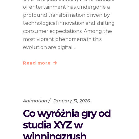
of entertainment has undergone a
profound transformation driven by
technological innovation and shifting
consumer expectations. Among the
most vibrant phenomena in this
evolution are digital
Read more
Animation
January 31, 2026
Co wyróżnia gry od
studia XYZ w
winningzrush