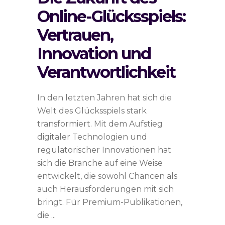
Online-Glücksspiels:
Vertrauen,
Innovation und
Verantwortlichkeit
In den letzten Jahren hat sich die
Welt des Glücksspiels stark
transformiert. Mit dem Aufstieg
digitaler Technologien und
regulatorischer Innovationen hat
sich die Branche auf eine Weise
entwickelt, die sowohl Chancen als
auch Herausforderungen mit sich
bringt. Für Premium-Publikationen,
die