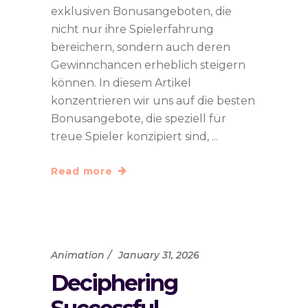
exklusiven Bonusangeboten, die
nicht nur ihre Spielerfahrung
bereichern, sondern auch deren
Gewinnchancen erheblich steigern
können. In diesem Artikel
konzentrieren wir uns auf die besten
Bonusangebote, die speziell für
treue Spieler konzipiert sind,
Read more
Animation
January 31, 2026
Deciphering