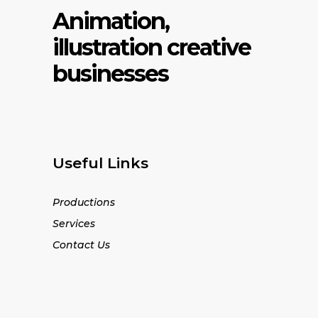
Animation,
illustration creative
businesses
Useful Links
Productions
Services
Contact Us