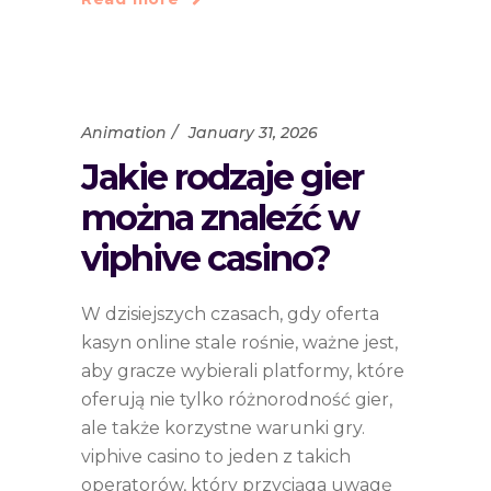
Animation
January 31, 2026
Jakie rodzaje gier
można znaleźć w
viphive casino?
W dzisiejszych czasach, gdy oferta
kasyn online stale rośnie, ważne jest,
aby gracze wybierali platformy, które
oferują nie tylko różnorodność gier,
ale także korzystne warunki gry.
viphive casino to jeden z takich
operatorów, który przyciąga uwagę