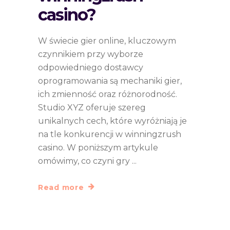
casino?
W świecie gier online, kluczowym
czynnikiem przy wyborze
odpowiedniego dostawcy
oprogramowania są mechaniki gier,
ich zmienność oraz różnorodność.
Studio XYZ oferuje szereg
unikalnych cech, które wyróżniają je
na tle konkurencji w winningzrush
casino. W poniższym artykule
omówimy, co czyni gry
Read more