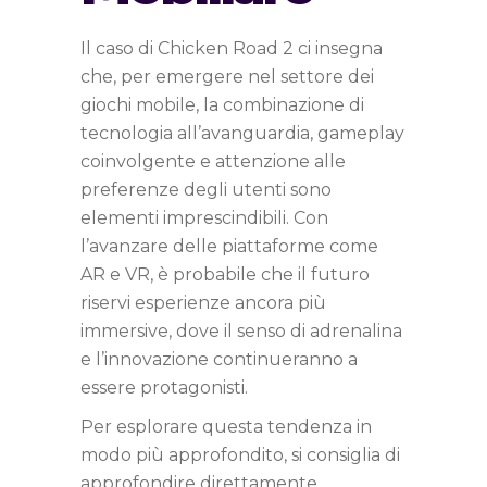
Il caso di Chicken Road 2 ci insegna
che, per emergere nel settore dei
giochi mobile, la combinazione di
tecnologia all’avanguardia, gameplay
coinvolgente e attenzione alle
preferenze degli utenti sono
elementi imprescindibili. Con
l’avanzare delle piattaforme come
AR e VR, è probabile che il futuro
riservi esperienze ancora più
immersive, dove il senso di adrenalina
e l’innovazione continueranno a
essere protagonisti.
Per esplorare questa tendenza in
modo più approfondito, si consiglia di
approfondire direttamente