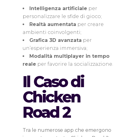
Intelligenza artificiale
per
personalizzare le sfide di gioco;
Realtà aumentata
per creare
ambienti coinvolgenti;
Grafica 3D avanzata
per
un’esperienza immersiva;
Modalità multiplayer in tempo
reale
per favorire la socializzazione.
Il Caso di
Chicken
Road 2
Tra le numerose app che emergono