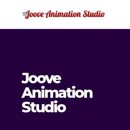
Joove
Animation
Studio