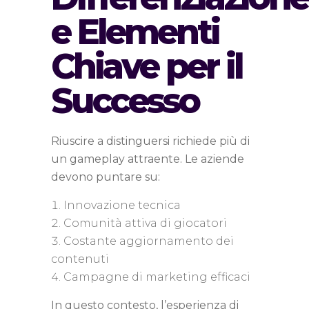
e Elementi
Chiave per il
Successo
Riuscire a distinguersi richiede più di
un gameplay attraente. Le aziende
devono puntare su:
Innovazione tecnica
Comunità attiva di giocatori
Costante aggiornamento dei
contenuti
Campagne di marketing efficaci
In questo contesto, l’esperienza di