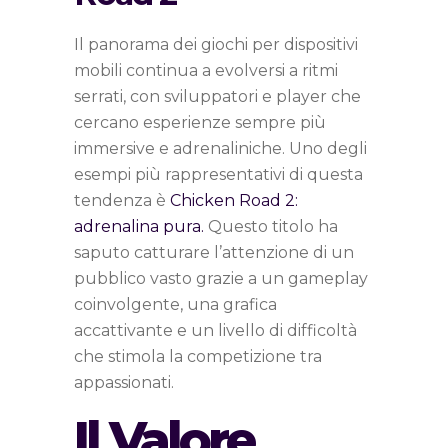
Il panorama dei giochi per dispositivi
mobili continua a evolversi a ritmi
serrati, con sviluppatori e player che
cercano esperienze sempre più
immersive e adrenaliniche. Uno degli
esempi più rappresentativi di questa
tendenza è
Chicken Road 2:
adrenalina pura.
Questo titolo ha
saputo catturare l’attenzione di un
pubblico vasto grazie a un gameplay
coinvolgente, una grafica
accattivante e un livello di difficoltà
che stimola la competizione tra
appassionati.
Il Valore