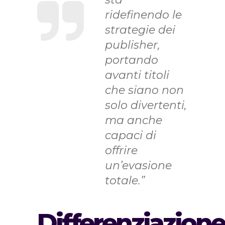
ridefinendo le
strategie dei
publisher,
portando
avanti titoli
che siano non
solo divertenti,
ma anche
capaci di
offrire
un’evasione
totale.”
Differenziazione