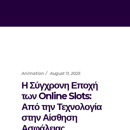
Animation
August 11, 2025
Η Σύγχρονη Εποχή
των Online Slots:
Από την Τεχνολογία
στην Αίσθηση
Ασφάλειας