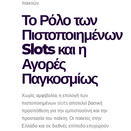
παικτών.
Το Ρόλο των
Πιστοποιημένων
Slots και η
Αγορές
Παγκοσμίως
Χωρίς αμφιβολία, η επιλογή των
πιστοποιημένων slots αποτελεί βασική
προϋπόθεση για την εμπιστοσύνη και την
προστασία του παίκτη. Οι παίκτες στην
Ελλάδα και σε διεθνές επίπεδο επιχειρούν