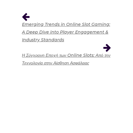
Emerging Trends in Online Slot Gaming:
A Deep Dive into Player Engagement &
Industry Standards
Η Σύγχρονη Εποχή των Online Slots: Από την
Τεχνολογία στην Αίσθηση Ασφάλειας