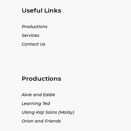
Useful Links
Productions
Services
Contact Us
Productions
Alvie and Eddie
Learning Ted
Ulang Kaji Sains (Malay)
Orion and Friends