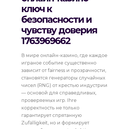
ключ к
безопасности и
чувству доверия
1763969662
В мире онлайн-казино, где каждое
играное событие существенно
зависит от fairness и прозрачности,
становятся генераторы случайных
чисел (RNG) от крестью индустрии
— основой для справедливых,
проверяемых игр. Ihre
корректность не только
гарантирует спрятанную
Zufälligkeit, но и формирует