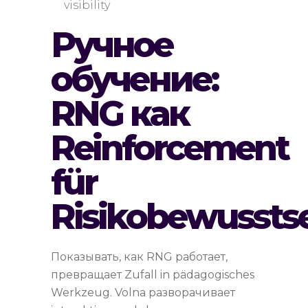
visibility
Ручное
обучение:
RNG как
Reinforcement
für
Risikobewussts
Показывать, как RNG работает,
превращает Zufall in pädagogisches
Werkzeug. Volna разворачивает