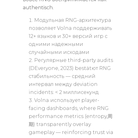
authentisch.
Модульная RNG-архитектура
позволяет Volna поддерживать
12+ языков и 30+ версий игр с
одними надежными
случайными исходами
Регулярные third-party audits
(DEveryone, 2023) bestätют RNG
стабильность — средний
интервал между deviation
incidents: < 2 миллисекунд
Volna использует player-
facing dashboards, where RNG
performance metrics (entropy,周
期) transparently overlay
gameplay — reinforcing trust via