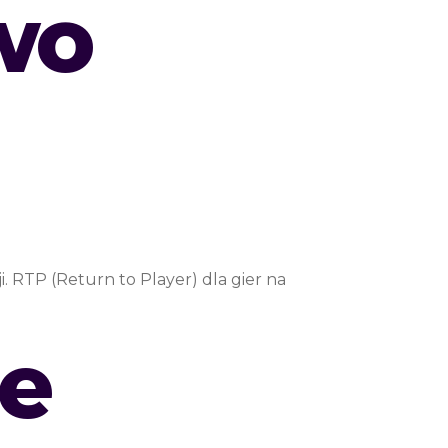
wo
. RTP (Return to Player) dla gier na
je