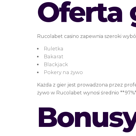
Oferta 
Rucolabet casino zapewnia szeroki wybór
Ruletka
Bakarat
Blackjack
Pokery na żywo
Każda z gier jest prowadzona przez profe
żywo w Rucolabet wynosi średnio **97%**,
Bonusy