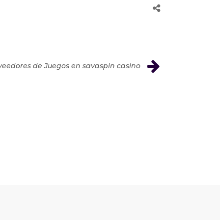
oveedores de Juegos en savaspin casino