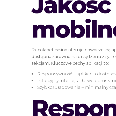
Jakość 
mobiln
Rucolabet casino oferuje nowoczesną apli
dostępna zarówno na urządzenia z systeme
sekcjami. Kluczowe cechy aplikacji to:
Responsywność – aplikacja dostoso
Intuicyjny interfejs – łatwe poruszan
Szybkość ładowania – minimalny cza
Respon