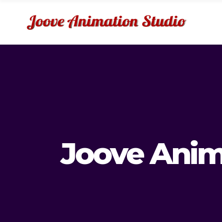
Joove Anim