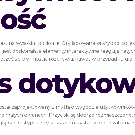
ość
jest na wysokim poziomie. Gry ładowane są szybko, co j
 jest doskonała, a elementy interaktywne reagują natych
szyć się płynnością rozgrywki, nawet w przypadku gier
js dotyko
został zaprojektowany z myślą o wygodzie użytkowników.
ry na małych ekranach. Przyciski są dobrze rozmieszczon
lądać dostępne gry, a także korzystać z opcji czatu na 