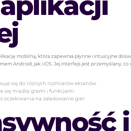
aplikacji
ej
kację mobilną, która zapewnia płynne i intuicyjne doświ
m Android, jak i iOS. Jej interfejs jest przemyślany, c
wuje się do różnych rozmiarów ekranów.
ie się między grami i funkcjami.
s oczekiwania na załadowanie gier.
sywność i