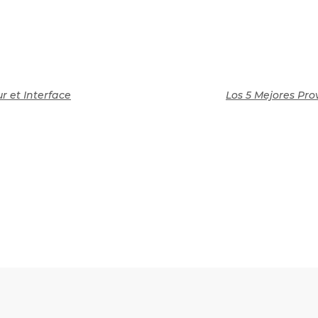
r et Interface
Los 5 Mejores Pr