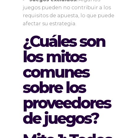
juegos pueden no contribuir a los
requisitos de apuesta, lo que puede
afectar su estrategia.
¿Cuáles son
los mitos
comunes
sobre los
proveedores
de juegos?