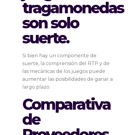
tragamonedas
son solo
suerte.
Si bien hay un componente de
suerte, la comprensión del RTP y de
las mecánicas de los juegos puede
aumentar las posibilidades de ganar a
largo plazo.
Comparativa
de
Proveedores