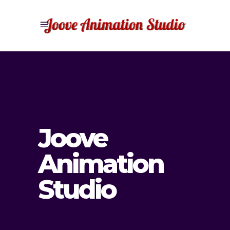
Joove
Animation
Studio