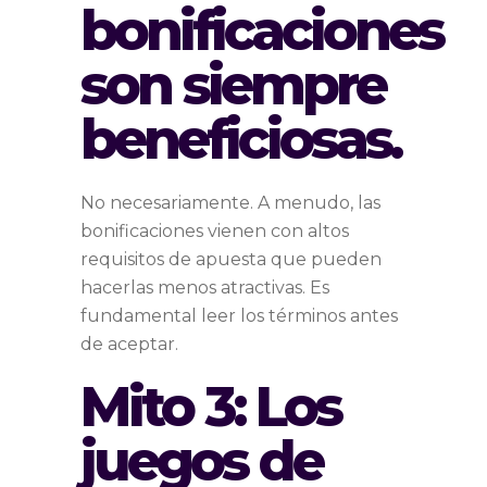
bonificaciones
son siempre
beneficiosas.
No necesariamente. A menudo, las
bonificaciones vienen con altos
requisitos de apuesta que pueden
hacerlas menos atractivas. Es
fundamental leer los términos antes
de aceptar.
Mito 3: Los
juegos de