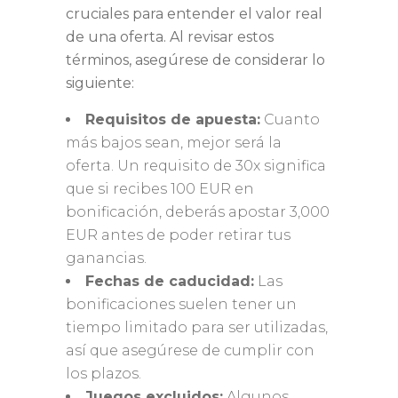
cruciales para entender el valor real
de una oferta. Al revisar estos
términos, asegúrese de considerar lo
siguiente:
Requisitos de apuesta:
Cuanto
más bajos sean, mejor será la
oferta. Un requisito de 30x significa
que si recibes 100 EUR en
bonificación, deberás apostar 3,000
EUR antes de poder retirar tus
ganancias.
Fechas de caducidad:
Las
bonificaciones suelen tener un
tiempo limitado para ser utilizadas,
así que asegúrese de cumplir con
los plazos.
Juegos excluidos:
Algunos