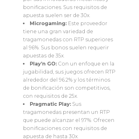
bonificaciones. Sus requisitos de
apuesta suelen ser de 30x.
Microgaming:
Este proveedor
tiene una gran variedad de
tragamonedas con RTP superiores
al 96%. Sus bonos suelen requerir
apuestas de 35x.
Play’n GO:
Con un enfoque en la
jugabilidad, sus juegos ofrecen RTP
alrededor del 96.2% y los términos
de bonificación son competitivos,
con requisitos de 25x.
Pragmatic Play:
Sus
tragamonedas presentan un RTP
que puede alcanzar el 97%. Ofrecen
bonificaciones con requisitos de
apuesta de hasta 30x.