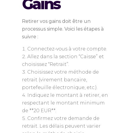
Gains
Retirer vos gains doit être un
processus simple. Voici les étapes à
suivre :
Connectez-vous à votre compte.
Allez dans la section “Caisse” et
choisissez “Retrait”.
Choisissez votre méthode de
retrait (virement bancaire,
portefeuille électronique, etc.).
Indiquez le montant à retirer, en
respectant le montant minimum
de **20 EUR**.
Confirmez votre demande de
retrait. Les délais peuvent varier