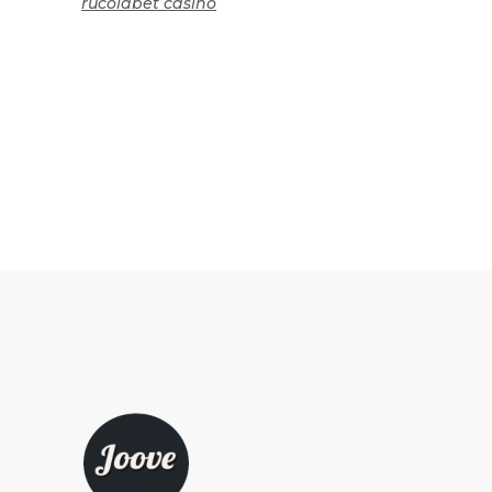
rucolabet casino