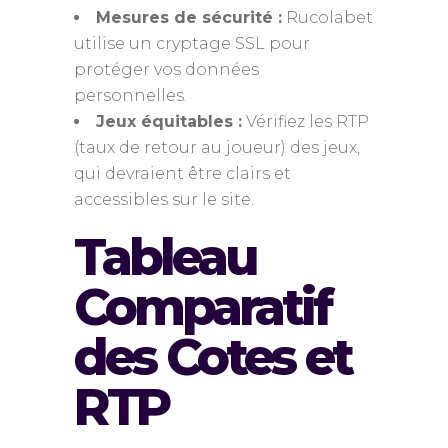
Mesures de sécurité :
Rucolabet
utilise un cryptage SSL pour
protéger vos données
personnelles.
Jeux équitables :
Vérifiez les RTP
(taux de retour au joueur) des jeux,
qui devraient être clairs et
accessibles sur le site.
Tableau
Comparatif
des Cotes et
RTP