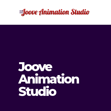
Joove
Animation
Studio