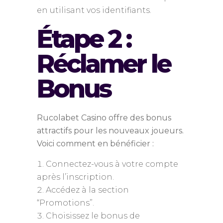
en utilisant vos identifiants.
Étape 2 :
Réclamer le
Bonus
Rucolabet Casino offre des bonus
attractifs pour les nouveaux joueurs.
Voici comment en bénéficier :
Connectez-vous à votre compte
après l’inscription.
Accédez à la section
“Promotions”.
Choisissez le bonus de