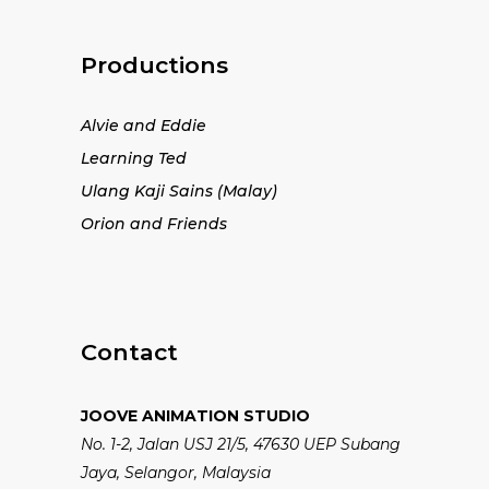
Productions
Alvie and Eddie
Learning Ted
Ulang Kaji Sains (Malay)
Orion and Friends
Contact
JOOVE ANIMATION STUDIO
No. 1-2, Jalan USJ 21/5, 47630 UEP Subang
Jaya, Selangor, Malaysia