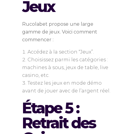
Jeux
Rucolabet propose une large
gamme de jeux. Voici comment
commencer :
Accédez à la section “Jeux”.
Choisissez parmi les catégories :
machines à sous, jeux de table, live
casino, etc.
Testez les jeux en mode démo
avant de jouer avec de l’argent réel.
Étape 5 :
Retrait des