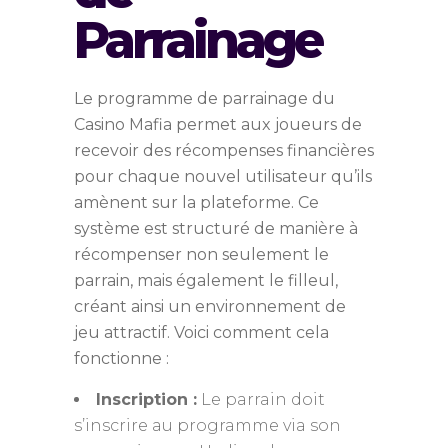
Parrainage
Le programme de parrainage du
Casino Mafia permet aux joueurs de
recevoir des récompenses financières
pour chaque nouvel utilisateur qu’ils
amènent sur la plateforme. Ce
système est structuré de manière à
récompenser non seulement le
parrain, mais également le filleul,
créant ainsi un environnement de
jeu attractif. Voici comment cela
fonctionne :
Inscription :
Le parrain doit
s’inscrire au programme via son