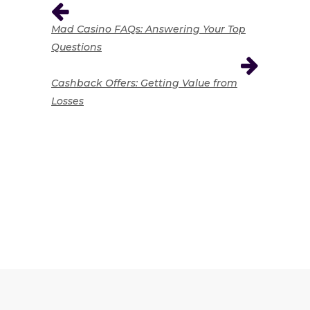
Mad Casino FAQs: Answering Your Top
Questions
Cashback Offers: Getting Value from
Losses