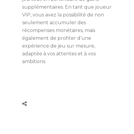
supplémentaires. En tant que joueur
VIP, vous avez la possibilité de non
seulement accumuler des
récompenses monétaires, mais
également de profiter d’une
expérience de jeu sur mesure,
adaptée à vos attentes et à vos
ambitions.