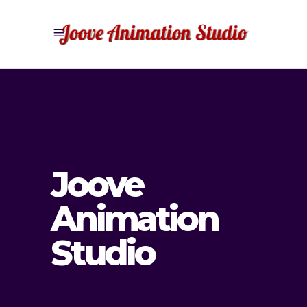
Joove
Animation
Studio