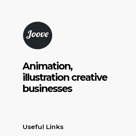
Animation,
illustration creative
businesses
Useful Links