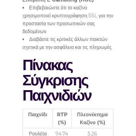
Επιβεβαιώστε ότι το καζίνο
χρησιμοποιεί κρυπτογράφηση SSL για την
προστασία των προσωπικών σας
δεδομένων.
Διαβάστε τις κριτικές άλλων παικτών
σχετικά με την ασφάλεια και τις πληρωμές.
Πίνακας
Σύγκρισης
Παιχνιδιών
Παιχνίδι
RTP
Πλεονέκτημα
(%)
Καζίνο (%)
Ρουλέτα
94.74
5.26