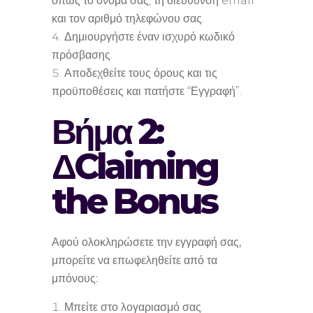
όπως το όνομά σας, τη διεύθυνση email
και τον αριθμό τηλεφώνου σας.
Δημιουργήστε έναν ισχυρό κωδικό
πρόσβασης.
Αποδεχθείτε τους όρους και τις
προϋποθέσεις και πατήστε “Εγγραφή”.
Βήμα 2:
ΔClaiming
the Bonus
Αφού ολοκληρώσετε την εγγραφή σας,
μπορείτε να επωφεληθείτε από τα
μπόνους:
Μπείτε στο λογαριασμό σας.