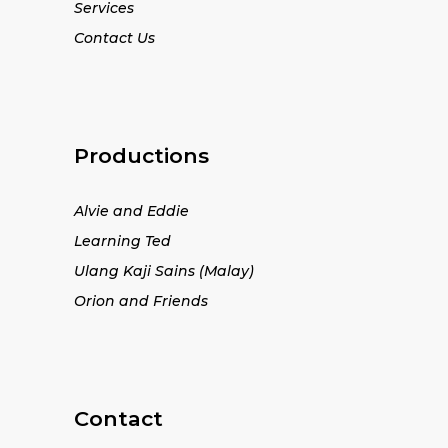
Services
Contact Us
Productions
Alvie and Eddie
Learning Ted
Ulang Kaji Sains (Malay)
Orion and Friends
Contact