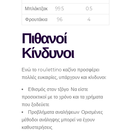
Μπλάκτζακ
99.5
0.5
Φρουτάκια
96
4
Πιθανοί
Κίνδυνοι
Ενώ το roulettino καζίνο προσφέρει
πολλές ευκαιρίες, υπάρχουν και κίνδυνοι:
Εθισμός στον τζόγο: Να είστε
προσεκτικοί με το χρόνο και τα χρήματα
που ξοδεύετε.
Προβλήματα αναλήψεων: Ορισμένες
μέθοδοι ανάληψης μπορεί να έχουν
καθυστερήσεις.