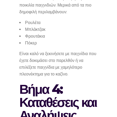
ποικιλία παιχνιδιών. Μερικά από τα πιο
δημοφιλή περιλαμβάνουν:
Ρουλέτα
Μπλάκτζακ
Φρουτάκια
Πόκερ
Είναι καλό να ξεκινήσετε με παιχνίδια που
έχετε δοκιμάσει στο παρελθόν ή να
επιλέξετε παιχνίδια με χαμηλότερο
πλεονέκτημα για το καζίνο.
Βήμα 4:
Καταθέσεις και
Αναλήψεις