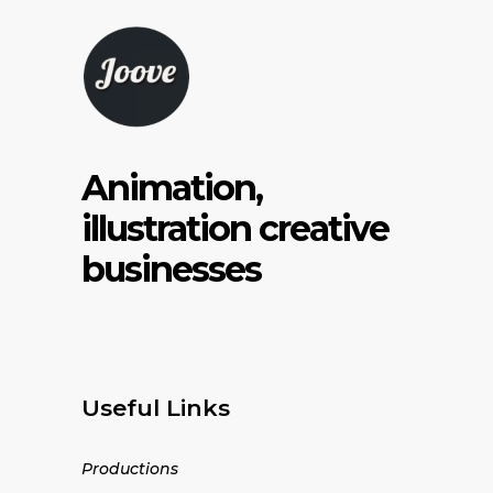
Animation,
illustration creative
businesses
Useful Links
Productions