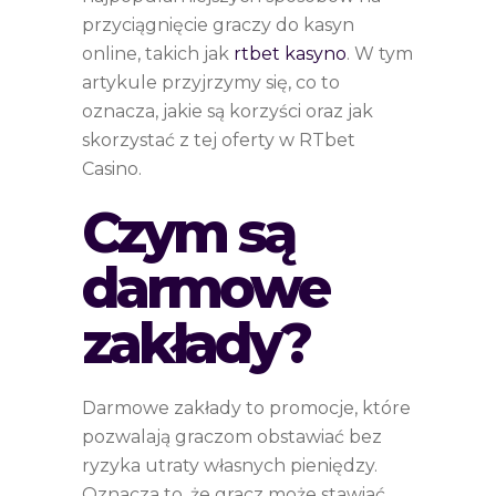
przyciągnięcie graczy do kasyn
online, takich jak
rtbet kasyno
. W tym
artykule przyjrzymy się, co to
oznacza, jakie są korzyści oraz jak
skorzystać z tej oferty w RTbet
Casino.
Czym są
darmowe
zakłady?
Darmowe zakłady to promocje, które
pozwalają graczom obstawiać bez
ryzyka utraty własnych pieniędzy.
Oznacza to, że gracz może stawiać