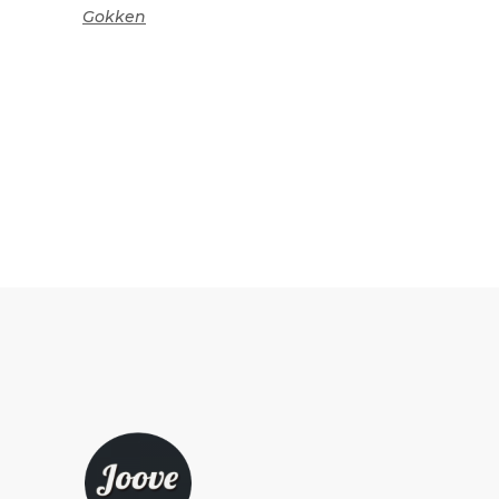
Gokken