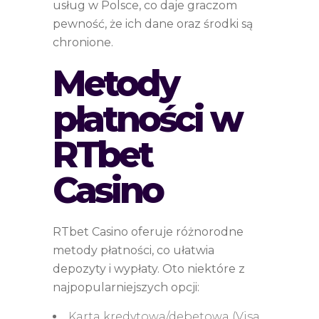
usług w Polsce, co daje graczom
pewność, że ich dane oraz środki są
chronione.
Metody
płatności w
RTbet
Casino
RTbet Casino oferuje różnorodne
metody płatności, co ułatwia
depozyty i wypłaty. Oto niektóre z
najpopularniejszych opcji:
Karta kredytowa/debetowa (Visa,