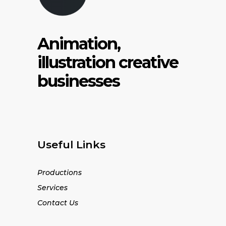
Animation,
illustration creative
businesses
Useful Links
Productions
Services
Contact Us