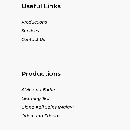
Useful Links
Productions
Services
Contact Us
Productions
Alvie and Eddie
Learning Ted
Ulang Kaji Sains (Malay)
Orion and Friends