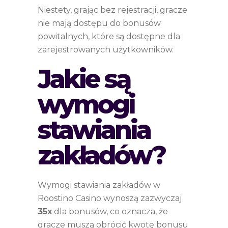
Niestety, grając bez rejestracji, gracze
nie mają dostępu do bonusów
powitalnych, które są dostępne dla
zarejestrowanych użytkowników.
Jakie są
wymogi
stawiania
zakładów?
Wymogi stawiania zakładów w
Roostino Casino wynoszą zazwyczaj
35x
dla bonusów, co oznacza, że
gracze muszą obrócić kwotę bonusu