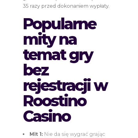
35 razy przed dokonaniem wypłaty.
Popularne
mity na
temat gry
bez
rejestracji w
Roostino
Casino
Mit 1:
Nie da się wygrać grając