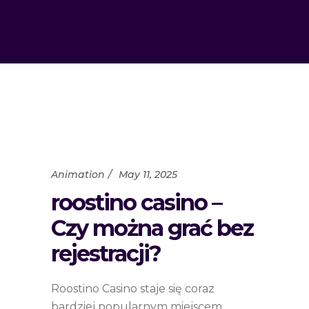
Animation
May 11, 2025
roostino casino
–
Czy można grać bez
rejestracji?
Roostino Casino staje się coraz
bardziej popularnym miejscem