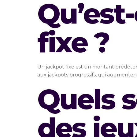
Qu’est-
fixe ?
Un jackpot fixe est un montant prédéter
aux jackpots progressifs, qui augmentent 
Quels s
des jeu