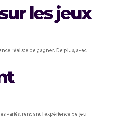
sur les jeux
ance réaliste de gagner. De plus, avec
nt
s variés, rendant l’expérience de jeu