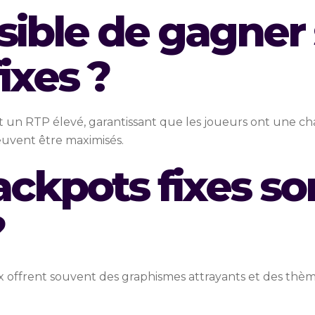
ssible de gagner 
ixes ?
ont un RTP élevé, garantissant que les joueurs ont une ch
euvent être maximisés.
jackpots fixes so
?
 offrent souvent des graphismes attrayants et des thème