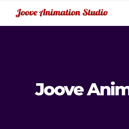
Joove Anim