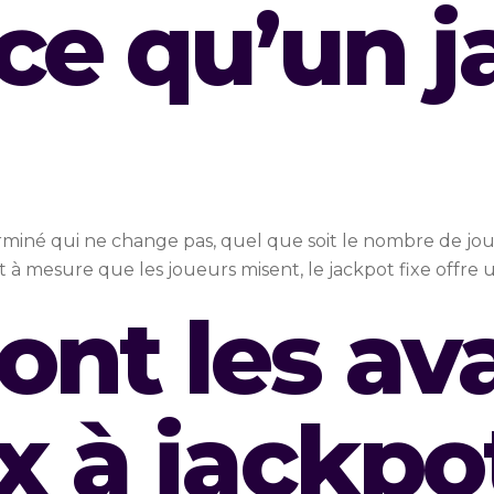
ce qu’un 
miné qui ne change pas, quel que soit le nombre de jou
à mesure que les joueurs misent, le jackpot fixe offre un
ont les a
x à jackpo