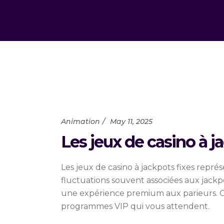
Animation
May 11, 2025
Les jeux de casino à j
Les jeux de casino à jackpots fixes repré
fluctuations souvent associées aux jackp
une expérience premium aux parieurs. Cette
programmes VIP qui vous attendent.