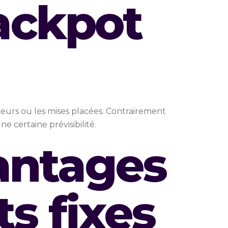
jackpot
eurs ou les mises placées. Contrairement
e certaine prévisibilité.
vantages
ts fixes