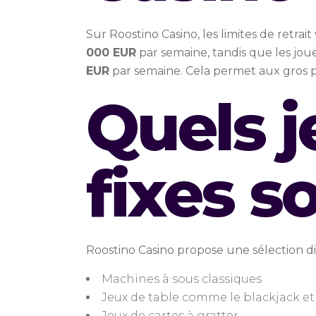
Sur Roostino Casino, les limites de retra
000 EUR
par semaine, tandis que les jou
EUR
par semaine. Cela permet aux gros pa
Quels j
fixes s
Roostino Casino propose une sélection dive
Machines à sous classiques
Jeux de table comme le blackjack et 
Jeux de cartes à gratter