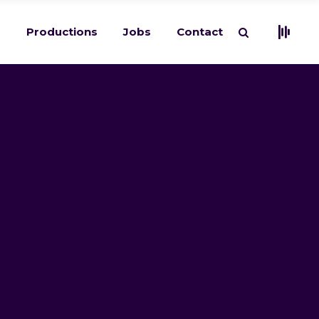
s
Productions
Jobs
Contact