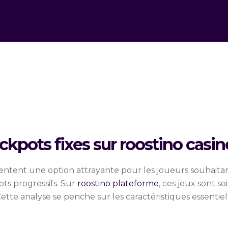
ackpots fixes sur roostino casin
sentent une option attrayante pour les joueurs souhaitan
ots progressifs. Sur
roostino plateforme
, ces jeux sont s
 analyse se penche sur les caractéristiques essentielles,