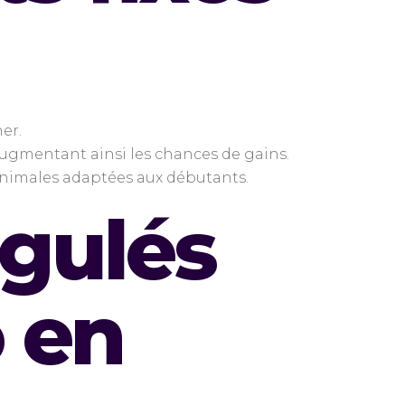
er.
 augmentant ainsi les chances de gains.
minimales adaptées aux débutants.
gulés
o en