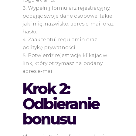
rogu ekranu.
Wypełnij formularz rejestracyjny,
podając swoje dane osobowe, takie
jak imię, nazwisko, adres e-mail oraz
hasło.
Zaakceptuj regulamin oraz
politykę prywatności.
Potwierdź rejestrację klikając w
link, który otrzymasz na podany
adres e-mail.
Krok 2:
Odbieranie
bonusu