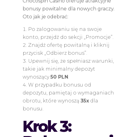
Chocospin Casino oferuje atrakcyjne
bonusy powitalne dla nowych graczy.
Oto jak je odebrać:
Po zalogowaniu się na swoje
konto, przejdź do sekcji „Promocje”.
Znajdź ofertę powitalną i kliknij
przycisk „Odbierz bonus”.
Upewnij się, że spełniasz warunki,
takie jak minimalny depozyt
wynoszący
50 PLN
.
W przypadku bonusu od
depozytu, pamiętaj o wymaganiach
obrotu, które wynoszą
35x
dla
bonusu.
Krok 3: