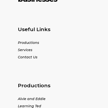
Useful Links
Productions
Services
Contact Us
Productions
Alvie and Eddie
Learning Ted