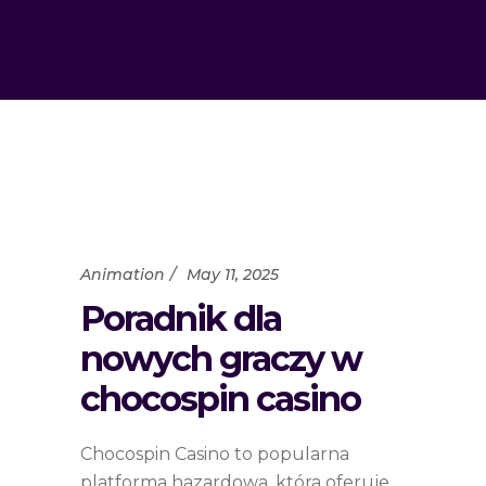
Animation
May 11, 2025
Poradnik dla
nowych graczy w
chocospin casino
Chocospin Casino to popularna
platforma hazardowa, która oferuje