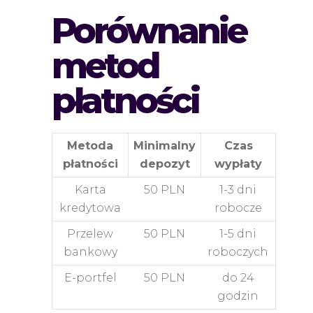
Porównanie
metod
płatności
Metoda
Minimalny
Czas
płatności
depozyt
wypłaty
Karta
50 PLN
1-3 dni
kredytowa
robocze
Przelew
50 PLN
1-5 dni
bankowy
roboczych
E-portfel
50 PLN
do 24
godzin