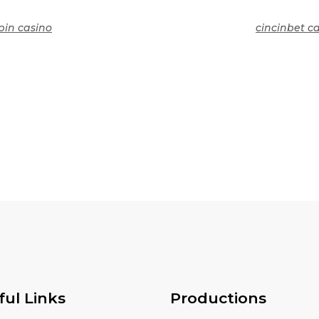
pin casino
cincinbet c
ful Links
Productions