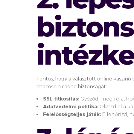
biztons
intézk
Fontos, hogy a választott online kaszinó
chocospin casino biztonságát:
SSL titkosítás:
Győződj meg róla, hog
Adatvédelmi politika:
Olvasd el a ka
Felelősségteljes játék:
Ellenőrizd, h