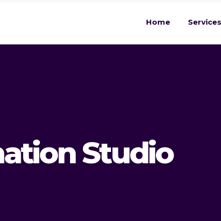
Home
Service
ation Studio