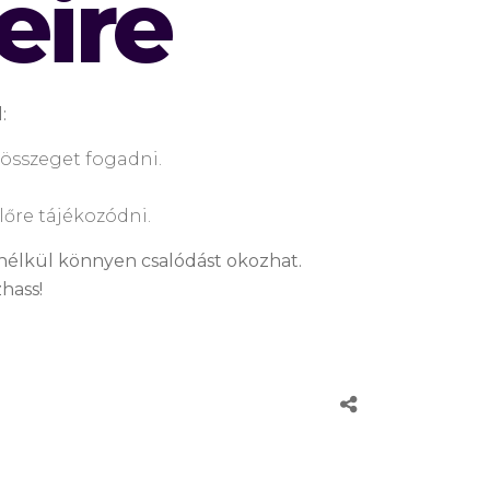
eire
:
 összeget fogadni.
őre tájékozódni.
 nélkül könnyen csalódást okozhat.
hass!