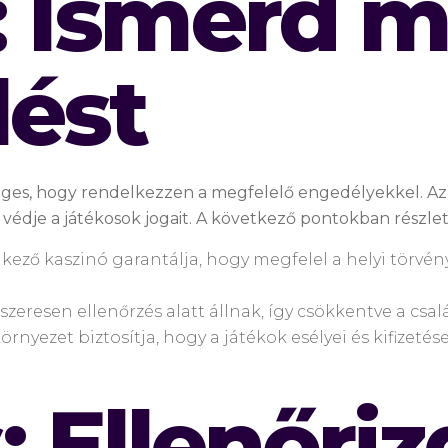
s: Ismerd 
lést
es, hogy rendelkezzen a megfelelő engedélyekkel. Az e
 védje a játékosok jogait. A következő pontokban részlet
kező kaszinó garantálja, hogy megfelel a helyi törvén
szeresen ellenőrzés alatt állnak, így csökkentve a csal
örnyezet biztosítja, hogy a játékok esélyei és kifizeté
: Ellenőriz