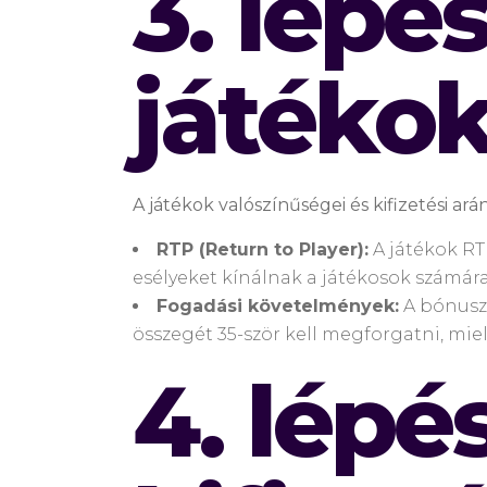
3. lépé
játékok
A játékok valószínűségei és kifizetési ar
RTP (Return to Player):
A játékok RT
esélyeket kínálnak a játékosok számára
Fogadási követelmények:
A bónuszo
összegét 35-ször kell megforgatni, miel
4. lépés