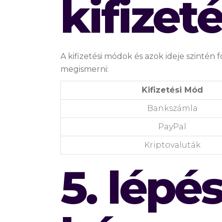
kifizet
A kifizetési módok és azok ideje szintén
megismerni:
Kifizetési Mód
Bankszámla
PayPal
Kriptovaluták
5. lépés