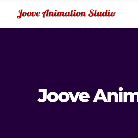
Joove Anim