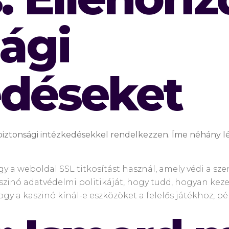
ági
edéseket
 biztonsági intézkedésekkel rendelkezzen. Íme néhány lé
y a weboldal SSL titkosítást használ, amely védi a sz
szinó adatvédelmi politikáját, hogy tudd, hogyan kezel
ogy a kaszinó kínál-e eszközöket a felelős játékhoz, p