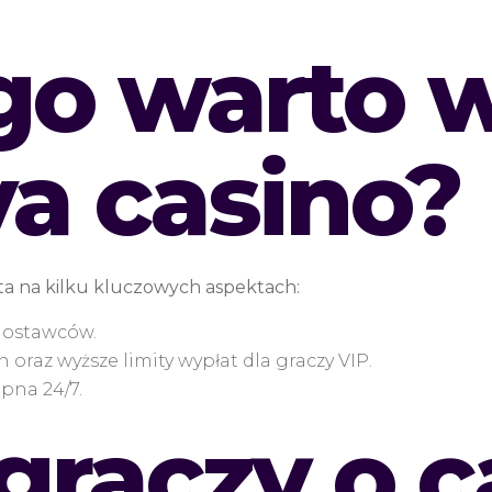
go warto 
a casino?
ta na kilku kluczowych aspektach:
dostawców.
raz wyższe limity wypłat dla graczy VIP.
pna 24/7.
graczy o 