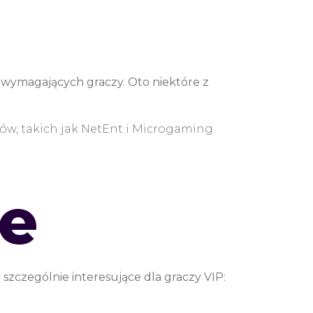
 wymagających graczy. Oto niektóre z
w, takich jak NetEnt i Microgaming.
je
szczególnie interesujące dla graczy VIP: