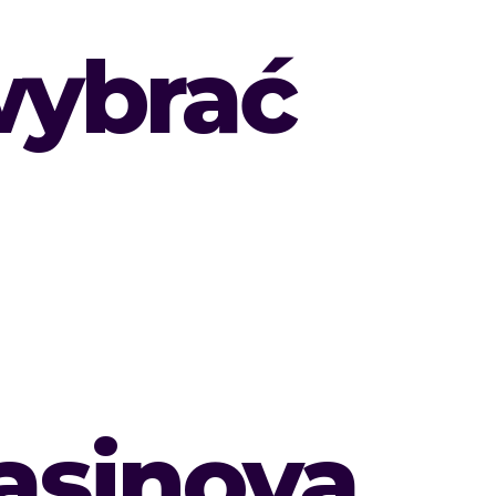
wybrać
casinova