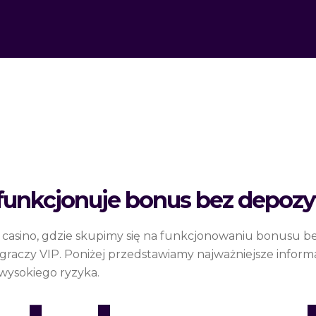
 funkcjonuje bonus bez depoz
casino, gdzie skupimy się na funkcjonowaniu bonusu be
 graczy VIP. Poniżej przedstawiamy najważniejsze inform
wysokiego ryzyka.