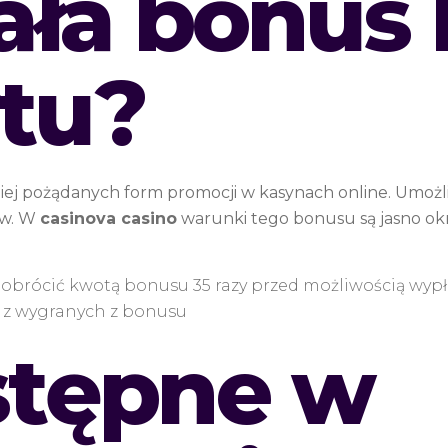
ała bonus
tu?
iej pożądanych form promocji w kasynach online. Umożl
ów. W
casinova casino
warunki tego bonusu są jasno ok
y obrócić kwotą bonusu 35 razy przed możliwością wypł
z wygranych z bonusu
stępne w