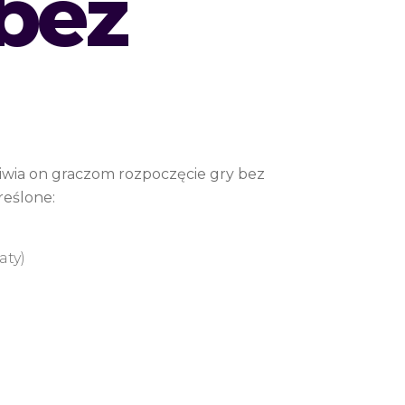
 bez
iwia on graczom rozpoczęcie gry bez
reślone:
aty)