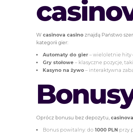
casino
W
casinova casino
znajdą Państwo szero
kategorii gier:
Automaty do gier
– wieloletnie hit
Gry stołowe
– klasyczne pozycje, taki
Kasyno na żywo
– interaktywna zab
Bonusy
Oprócz bonusu bez depozytu,
casinova
Bonus powitalny: do
1000 PLN
przy p