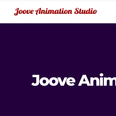
Joove Anim