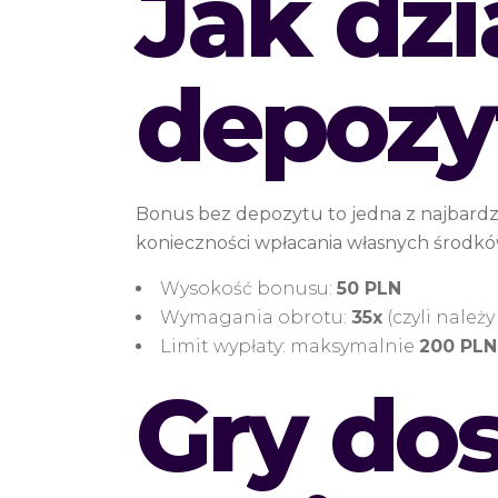
Jak dzi
depozy
Bonus bez depozytu to jedna z najbardz
konieczności wpłacania własnych środk
Wysokość bonusu:
50 PLN
Wymagania obrotu:
35x
(czyli należ
Limit wypłaty: maksymalnie
200 PLN
Gry do