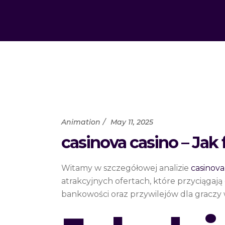
Animation
May 11, 2025
casinova casino – Jak
Witamy w szczegółowej analizie
casinova
atrakcyjnych ofertach, które przyciągają
bankowości oraz przywilejów dla graczy 