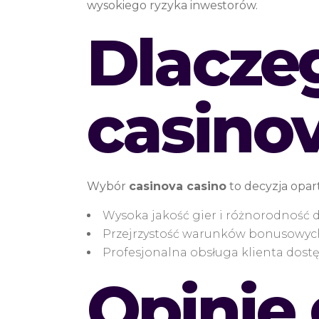
wysokiego ryzyka inwestorów.
Dlacze
casinov
Wybór
casinova casino
to decyzja opar
Wysoka jakość gier i różnorodność 
Przejrzystość warunków bonusowych o
Profesjonalna obsługa klienta dostę
Opinie 