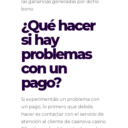
las ganancias generadas por dicho
bono.
¿Qué hacer
si hay
problemas
con un
pago?
Si experimentáis un problema con
un pago, lo primero que debéis
hacer es contactar con el servicio de
atención al cliente de casinova casino.