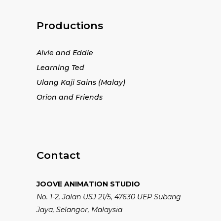
Productions
Alvie and Eddie
Learning Ted
Ulang Kaji Sains (Malay)
Orion and Friends
Contact
JOOVE ANIMATION STUDIO
No. 1-2, Jalan USJ 21/5, 47630 UEP Subang
Jaya, Selangor, Malaysia