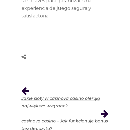
son claves para garantizar una
experiencia de juego segura y
satisfactoria.
Jakie sloty w casinova casino oferują
największe wygrane?
casinova casino – Jak funkcjonuje bonus
bez depozytu?