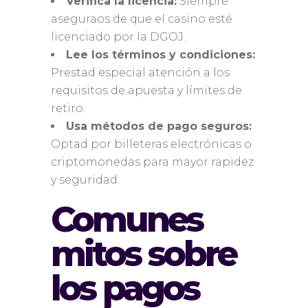
Verifica la licencia:
Siempre
aseguraos de que el casino esté
licenciado por la DGOJ.
Lee los términos y condiciones:
Prestad especial atención a los
requisitos de apuesta y límites de
retiro.
Usa métodos de pago seguros:
Optad por billeteras electrónicas o
criptomonedas para mayor rapidez
y seguridad.
Comunes
mitos sobre
los pagos