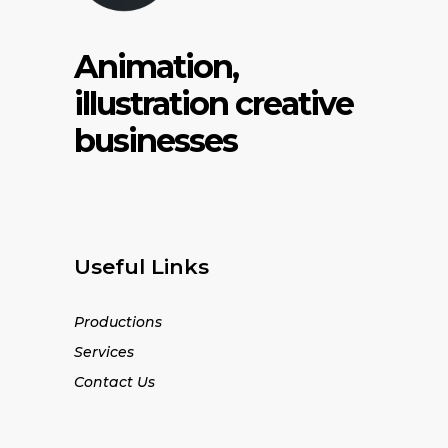
Animation,
illustration creative
businesses
Useful Links
Productions
Services
Contact Us