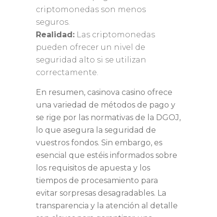
criptomonedas son menos
seguros.
Realidad:
Las criptomonedas
pueden ofrecer un nivel de
seguridad alto si se utilizan
correctamente.
En resumen, casinova casino ofrece
una variedad de métodos de pago y
se rige por las normativas de la DGOJ,
lo que asegura la seguridad de
vuestros fondos. Sin embargo, es
esencial que estéis informados sobre
los requisitos de apuesta y los
tiempos de procesamiento para
evitar sorpresas desagradables. La
transparencia y la atención al detalle