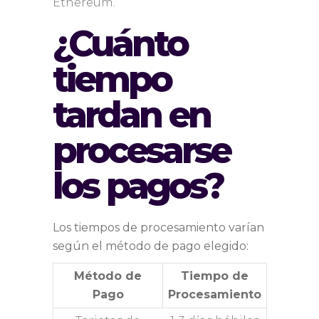
Ethereum.
¿Cuánto
tiempo
tardan en
procesarse
los pagos?
Los tiempos de procesamiento varían
según el método de pago elegido:
Método de
Tiempo de
Pago
Procesamiento