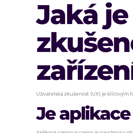
Jaká je
zkušen
zařízen
Uživatelská zkušenost (UX) je klíčovým f
Je aplikace
Aplikace casinova casino je navržena s oh