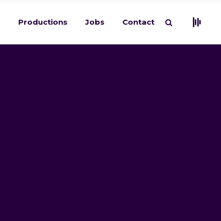
s
Productions
Jobs
Contact