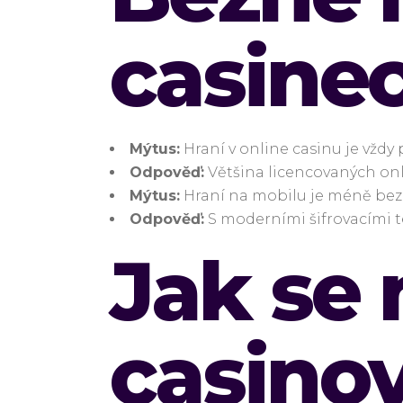
casine
Mýtus:
Hraní v online casinu je vždy
Odpověď:
Většina licencovaných onl
Mýtus:
Hraní na mobilu je méně bez
Odpověď:
S moderními šifrovacími t
Jak se 
casino