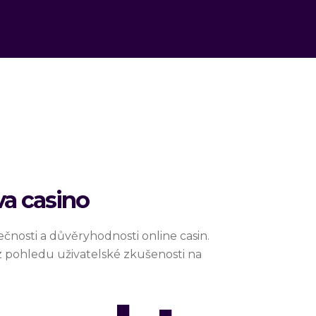
a casino
ečnosti a důvěryhodnosti online casin.
 z pohledu uživatelské zkušenosti na