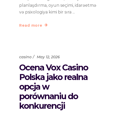
planlaşdırma, oyun seçimi, idarəetmə
və psixologiya kimi bir sıra
Read more
casino
May 12, 2026
Ocena Vox Casino
Polska jako realna
opcja w
porównaniu do
konkurencji