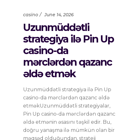
casino
June 14, 2026
Uzunmüddətli
strategiya ilə Pin Up
casino-da
mərclərdən qazanc
əldə etmək
Uzunmüddətli strategiya ilə Pin Up
casino-da mərclərdən qazanc əldə
etməkUzunmüddətli strategiyalar,
Pin Up casino-da mərclərdən qazanc
əldə etmənin əsasını təşkil edir. Bu,
doğru yanaşma ilə mümkün olan bir
məqsəd olduğundan, strateji