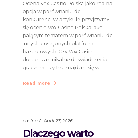
Ocena Vox Casino Polska jako realna
opcja w porównaniu do
konkurencjiW artykule przyjrzymy
się ocenie Vox Casino Polska jako
palącym tematem w porównaniu do
innych dostępnych platform
hazardowych. Czy Vox Casino
dostarcza unikalne doświadczenia
graczom, czy też znajduje się w
Read more
casino
April 27, 2026
Dlaczego warto