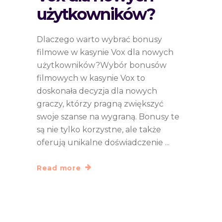
użytkowników?
Dlaczego warto wybrać bonusy
filmowe w kasynie Vox dla nowych
użytkowników?Wybór bonusów
filmowych w kasynie Vox to
doskonała decyzja dla nowych
graczy, którzy pragną zwiększyć
swoje szanse na wygraną. Bonusy te
są nie tylko korzystne, ale także
oferują unikalne doświadczenie
Read more