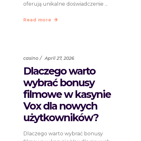
oferują unikalne doświadczenie
Read more
casino
April 27, 2026
Dlaczego warto
wybrać bonusy
filmowe w kasynie
Vox dla nowych
użytkowników?
Dlaczego warto wybrać bonusy