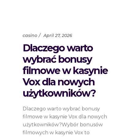
casino
April 27, 2026
Dlaczego warto
wybrać bonusy
filmowe w kasynie
Vox dla nowych
użytkowników?
Dlaczego warto wybrać bonusy
filmowe w kasynie Vox dla nowych
użytkowników?Wybór bonusów
filmowych w kasynie Vox to