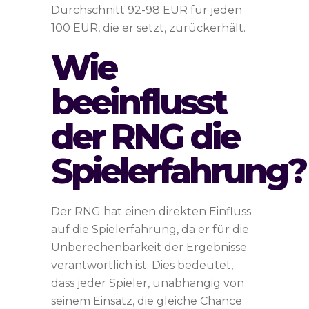
Durchschnitt 92-98 EUR für jeden
100 EUR, die er setzt, zurückerhält.
Wie
beeinflusst
der RNG die
Spielerfahrung?
Der RNG hat einen direkten Einfluss
auf die Spielerfahrung, da er für die
Unberechenbarkeit der Ergebnisse
verantwortlich ist. Dies bedeutet,
dass jeder Spieler, unabhängig von
seinem Einsatz, die gleiche Chance