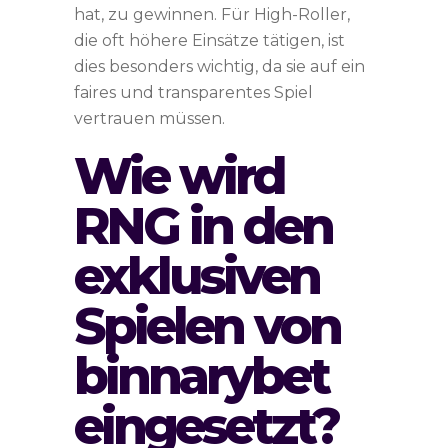
hat, zu gewinnen. Für High-Roller,
die oft höhere Einsätze tätigen, ist
dies besonders wichtig, da sie auf ein
faires und transparentes Spiel
vertrauen müssen.
Wie wird
RNG in den
exklusiven
Spielen von
binnarybet
eingesetzt?