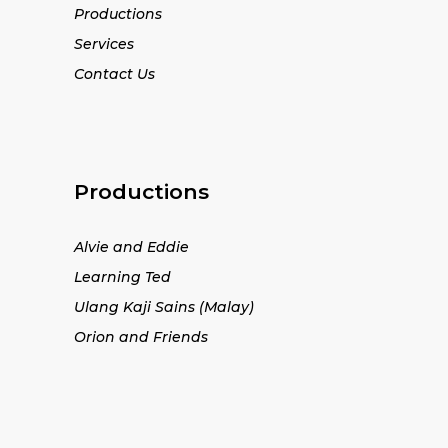
Productions
Services
Contact Us
Productions
Alvie and Eddie
Learning Ted
Ulang Kaji Sains (Malay)
Orion and Friends