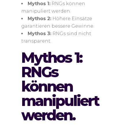
Mythos 1:
RNGs können
manipuliert werden.
Mythos 2:
Höhere Einsätze
garantieren bessere Gewinne.
Mythos 3:
RNGs sind nicht
transparent.
Mythos 1:
RNGs
können
manipuliert
werden.