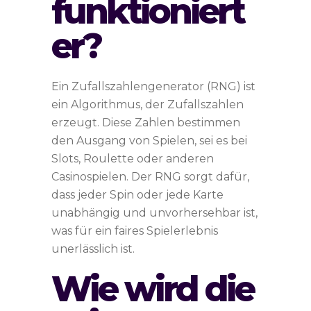
funktioniert
er?
Ein Zufallszahlengenerator (RNG) ist
ein Algorithmus, der Zufallszahlen
erzeugt. Diese Zahlen bestimmen
den Ausgang von Spielen, sei es bei
Slots, Roulette oder anderen
Casinospielen. Der RNG sorgt dafür,
dass jeder Spin oder jede Karte
unabhängig und unvorhersehbar ist,
was für ein faires Spielerlebnis
unerlässlich ist.
Wie wird die