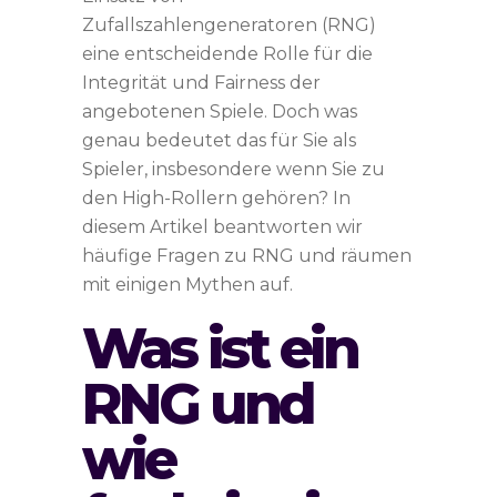
Zufallszahlengeneratoren (RNG)
eine entscheidende Rolle für die
Integrität und Fairness der
angebotenen Spiele. Doch was
genau bedeutet das für Sie als
Spieler, insbesondere wenn Sie zu
den High-Rollern gehören? In
diesem Artikel beantworten wir
häufige Fragen zu RNG und räumen
mit einigen Mythen auf.
Was ist ein
RNG und
wie