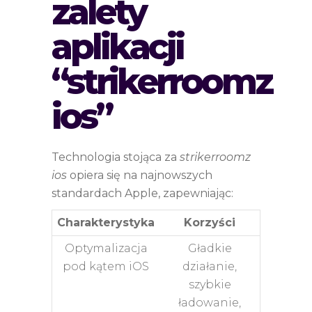
zalety
aplikacji
“strikerroomz
ios”
Technologia stojąca za
strikerroomz
ios
opiera się na najnowszych
standardach Apple, zapewniając:
Charakterystyka
Korzyści
Optymalizacja
Gładkie
pod kątem iOS
działanie,
szybkie
ładowanie,