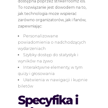
dostępna poprzez strikerroomz ios.
To rozwiązanie jest dowodem na to,
jak technologia może wspierać
zarówno organizatorów, jak i fanów,
zapewniając:
Personalizowane
powiadomienia o nadchodzących
wydarzeniach
Szybky dostęp do statystyk i
wyników na żywo
Interaktywne elementy, w tym
quizy i głosowania
Ułatwienia w nawigacji i kupnie
biletów
Specyfika i