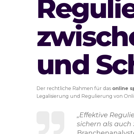
Reguli
zwisch
und Sc
Der rechtliche Rahmen für das
online s
Legalisierung und Regulierung von Onlin
„Effektive Reguli
sichern als auch
Branchenanalyst