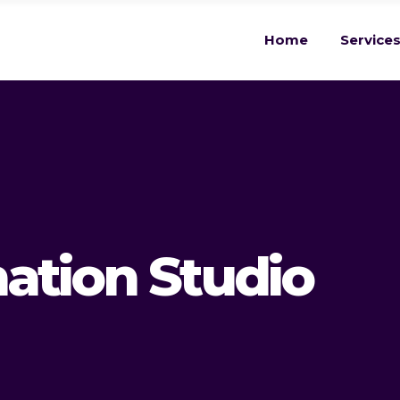
Home
Service
ation Studio