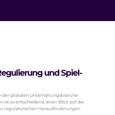
Regulierung und Spiel­
e der globalen Unterhaltungsbranche
ist es entscheidend, einen Blick auf die
n zu regulatorischen Herausforderungen.