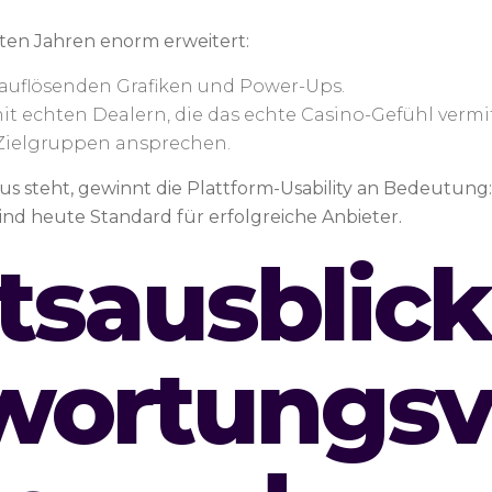
etzten Jahren enorm erweitert:
auflösenden Grafiken und Power-Ups.
mit echten Dealern, die das echte Casino-Gefühl vermi
 Zielgruppen ansprechen.
s steht, gewinnt die Plattform-Usability an Bedeutung:
nd heute Standard für erfolgreiche Anbieter.
tsausblick
wortungsvo