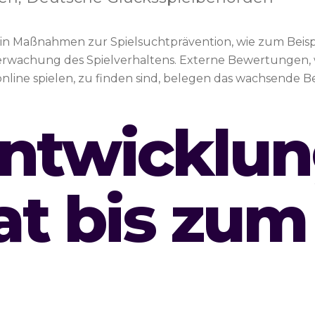
 Maßnahmen zur Spielsuchtprävention, wie zum Beispiel
rwachung des Spielverhaltens. Externe Bewertungen, wie
 online spielen, zu finden sind, belegen das wachsende B
entwicklu
t bis zum 