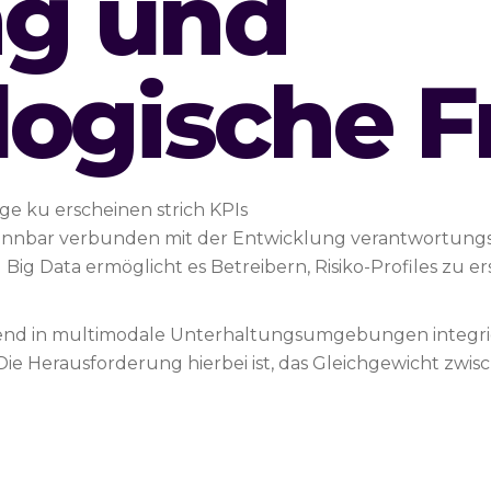
g und
logische F
ge ku erscheinen strich KPIs
ennbar verbunden mit der Entwicklung verantwortungsvo
d Big Data ermöglicht es Betreibern, Risiko-Profiles zu e
d in multimodale Unterhaltungsumgebungen integriert
ie Herausforderung hierbei ist, das Gleichgewicht zwisc