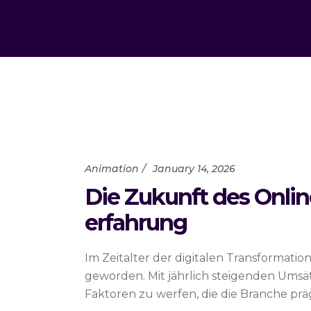
Animation
January 14, 2026
Die Zukunft des Onlin
erfahrung
Im Zeitalter der digitalen Transformation
geworden. Mit jährlich steigenden Umsät
Faktoren zu werfen, die die Branche prä