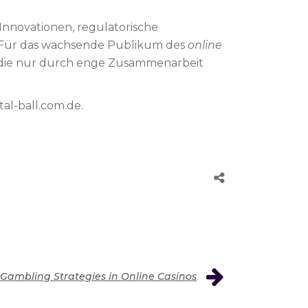
 Innovationen, regulatorische
. Für das wachsende Publikum des
online
, die nur durch enge Zusammenarbeit
al-ball.com.de.
Gambling Strategies in Online Casinos