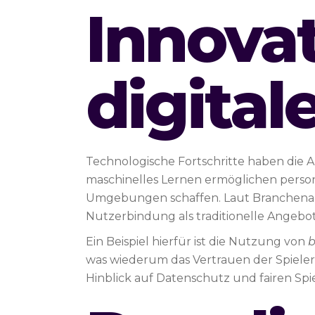
Innovat
digital
Technologische Fortschritte haben die A
maschinelles Lernen ermöglichen persona
Umgebungen schaffen. Laut Branchenana
Nutzerbindung als traditionelle Angebot
Ein Beispiel hierfür ist die Nutzung von
b
was wiederum das Vertrauen der Spiele
Hinblick auf Datenschutz und fairen Spie