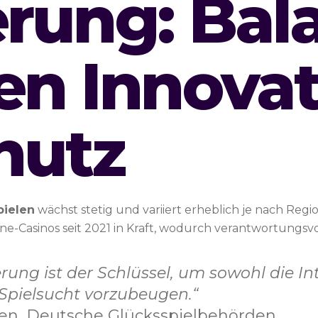
erung: Bal
en Innovat
hutz
pielen
wächst stetig und variiert erheblich je nach Region
e-Casinos seit 2021 in Kraft, wodurch verantwortungsvol
erung ist der Schlüssel, um sowohl die I
 Spielsucht vorzubeugen.“
en, Deutsche Glücksspielbehörden