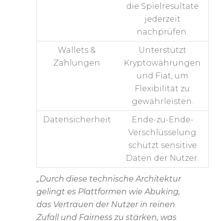
die Spielresultate
jederzeit
nachprüfen.
Wallets &
Unterstützt
Zahlungen
Kryptowährungen
und Fiat, um
Flexibilität zu
gewährleisten.
Datensicherheit
Ende-zu-Ende-
Verschlüsselung
schützt sensitive
Daten der Nutzer.
„Durch diese technische Architektur
gelingt es Plattformen wie Abuking,
das Vertrauen der Nutzer in reinen
Zufall und Fairness zu stärken, was