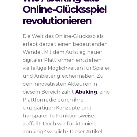
Online-Glücksspiel
revolutionieren
Die Welt des Online-Glücksspiels
erlebt derzeit einen bedeutenden
Wandel. Mit dem Aufstieg neuer
digitaler Plattformen entstehen
vielfältige Möglichkeiten für Spieler
und Anbieter gleichermaßen. Zu
den innovativsten Akteuren in
diesem Bereich zählt
Abuking
, eine
Plattform, die durch ihre
einzigartigen Konzepte und
transparente Funktionsweisen
auffällt. Doch wie funktioniert
abuking? wirklich? Dieser Artikel