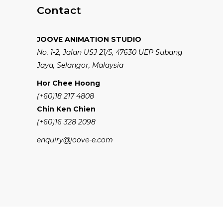
Contact
JOOVE ANIMATION STUDIO
No. 1-2, Jalan USJ 21/5, 47630 UEP Subang
Jaya, Selangor, Malaysia
Hor Chee Hoong
(+60)18 217 4808
Chin Ken Chien
(+60)16 328 2098
enquiry@joove-e.com