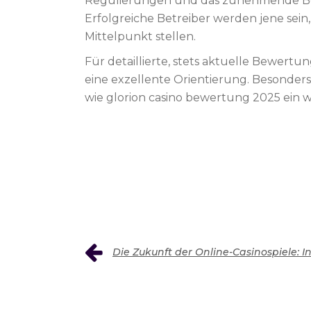
Regulierungen und das zunehmende Bewu
Erfolgreiche Betreiber werden jene sein,
Mittelpunkt stellen.
Für detaillierte, stets aktuelle Bewert
eine exzellente Orientierung. Besonders
wie glorion casino bewertung 2025 ein w
Die Zukunft der Online-Casinospiele: I