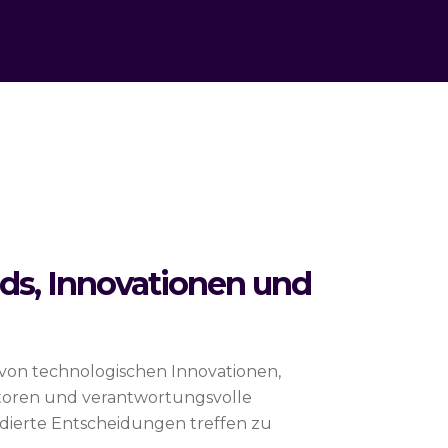
ds, Innovationen und
 von technologischen Innovationen,
toren und verantwortungsvolle
undierte Entscheidungen treffen zu