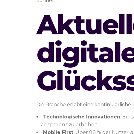
können.
Aktuell
digital
Glücks
Die Branche erlebt eine kontinuierliche 
Technologische Innovationen
: Ein
Transparenz zu erhöhen.
Mobile First
: Über 80 % der Nutzer 