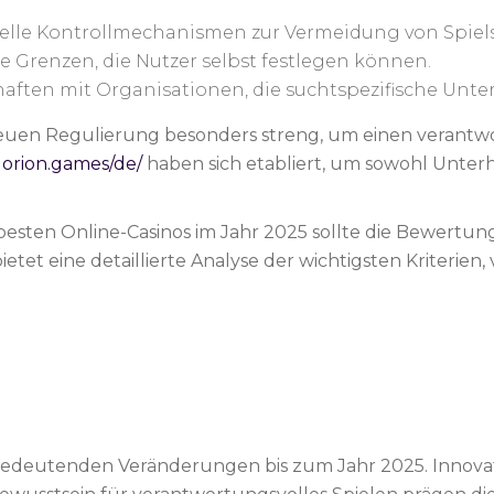
elle Kontrollmechanismen zur Vermeidung von Spiel
e Grenzen, die Nutzer selbst festlegen können.
aften mit Organisationen, die suchtspezifische Unte
 neuen Regulierung besonders streng, um einen verantw
glorion.games/de/
haben sich etabliert, um sowohl Unter
esten Online-Casinos im Jahr 2025 sollte die Bewertung
tet eine detaillierte Analyse der wichtigsten Kriterien,
bedeutenden Veränderungen bis zum Jahr 2025. Innovat