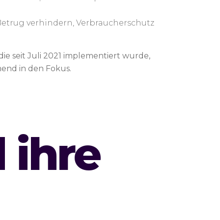
 Betrug verhindern, Verbraucherschutz
die seit Juli 2021 implementiert wurde,
end in den Fokus.
 ihre