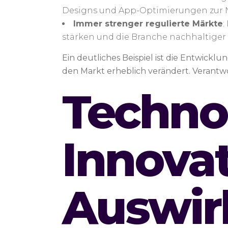
Designs und App-Optimierungen zur 
Immer strenger regulierte Märkte
:
stärken und die Branche nachhaltiger
Ein deutliches Beispiel ist die Entwickl
den Markt erheblich verändert. Verant
Techno
Innovat
Auswi