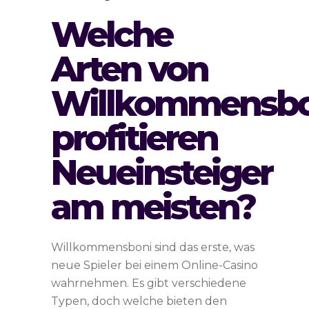
Welche
Arten von
Willkommensbo
profitieren
Neueinsteiger
am meisten?
Willkommensboni sind das erste, was
neue Spieler bei einem Online-Casino
wahrnehmen. Es gibt verschiedene
Typen, doch welche bieten den