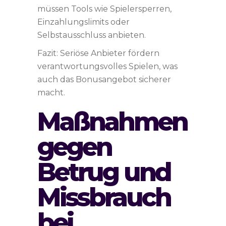
müssen Tools wie Spielersperren,
Einzahlungslimits oder
Selbstausschluss anbieten.
Fazit: Seriöse Anbieter fördern
verantwortungsvolles Spielen, was
auch das Bonusangebot sicherer
macht.
Maßnahmen
gegen
Betrug und
Missbrauch
bei