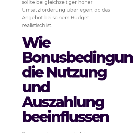
sollte bei gleichzeitiger hoher
Umsatzforderung überlegen, ob das
Angebot bei seinem Budget
realistisch ist.
Wie
Bonusbedingu
die Nutzung
und
Auszahlung
beeinflussen