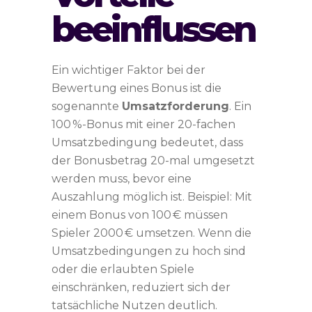
beeinflussen
Ein wichtiger Faktor bei der
Bewertung eines Bonus ist die
sogenannte
Umsatzforderung
. Ein
100 %-Bonus mit einer 20-fachen
Umsatzbedingung bedeutet, dass
der Bonusbetrag 20-mal umgesetzt
werden muss, bevor eine
Auszahlung möglich ist. Beispiel: Mit
einem Bonus von 100 € müssen
Spieler 2000 € umsetzen. Wenn die
Umsatzbedingungen zu hoch sind
oder die erlaubten Spiele
einschränken, reduziert sich der
tatsächliche Nutzen deutlich.