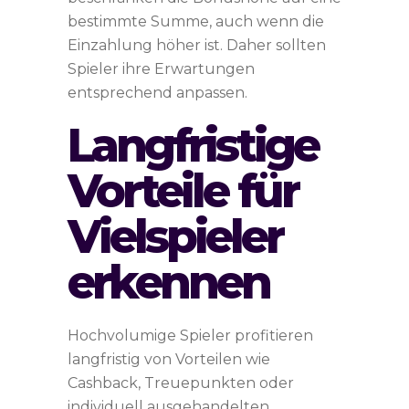
bestimmte Summe, auch wenn die
Einzahlung höher ist. Daher sollten
Spieler ihre Erwartungen
entsprechend anpassen.
Langfristige
Vorteile für
Vielspieler
erkennen
Hochvolumige Spieler profitieren
langfristig von Vorteilen wie
Cashback, Treuepunkten oder
individuell ausgehandelten