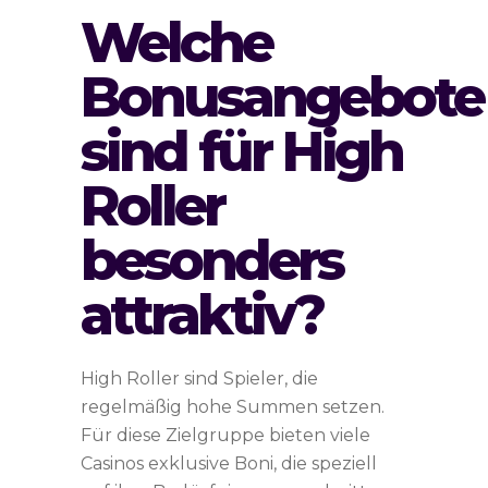
Welche
Bonusangebote
sind für High
Roller
besonders
attraktiv?
High Roller sind Spieler, die
regelmäßig hohe Summen setzen.
Für diese Zielgruppe bieten viele
Casinos exklusive Boni, die speziell