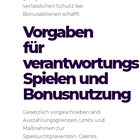
verlässlichen Schutz bei
Bonusaktionen schafft.
Vorgaben
für
verantwortung
Spielen und
Bonusnutzung
Gesetzlich vorgeschrieben sind
Auszahlungsgrenzen, Limits und
Maßnahmen zur
Spielsuchtprävention. Casinos