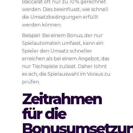
Baccarat oft nur zu 10 % gerechnet
werden. Dies beeinflusst, wie schnell
die Umsatzbedingungen erfüllt
werden können.
Beispiel: Bei einem Bonus, der nur
Spielautomaten umfasst, kann ein
Spieler den Umsatz schneller
erreichen als bei einem Angebot, das
nur Tischspiele zulässt. Daher lohnt
es sich, die Spielauswahl im Voraus zu
prüfen.
Zeitrahmen
für die
Bonusumsetzu