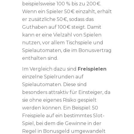
beispielsweise 100 % bis zu 200 €.
Wenn ein Spieler 50 € einzahlt, erhält
er zusätzliche 50 €, sodass das
Guthaben auf 100 € steigt. Damit
kann er eine Vielzahl von Spielen
nutzen, vor allem Tischspiele und
Spielautomaten, die im Bonusvertrag
enthalten sind.
Im Vergleich dazu sind
Freispielen
einzelne Spielrunden auf
Spielautomaten. Diese sind
besonders attraktiv für Einsteiger, da
sie ohne eigenes Risiko gespielt
werden können. Ein Beispiel: 50
Freispiele auf ein bestimmtes Slot-
Spiel, bei dem die Gewinne in der
Regel in Bonusgeld umgewandelt