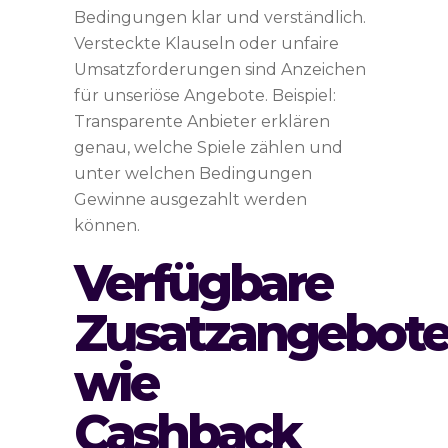
Bedingungen klar und verständlich.
Versteckte Klauseln oder unfaire
Umsatzforderungen sind Anzeichen
für unseriöse Angebote. Beispiel:
Transparente Anbieter erklären
genau, welche Spiele zählen und
unter welchen Bedingungen
Gewinne ausgezahlt werden
können.
Verfügbare
Zusatzangebot
wie
Cashback