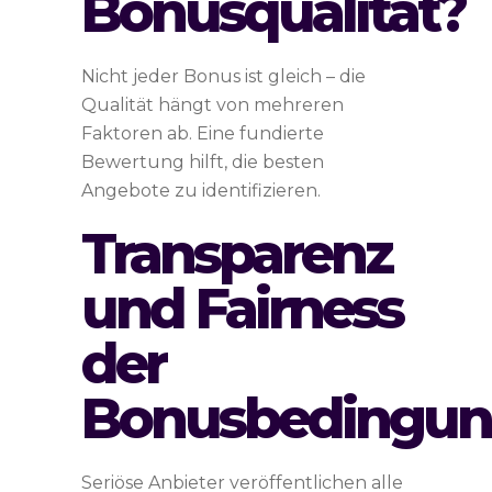
Bonusqualität?
Nicht jeder Bonus ist gleich – die
Qualität hängt von mehreren
Faktoren ab. Eine fundierte
Bewertung hilft, die besten
Angebote zu identifizieren.
Transparenz
und Fairness
der
Bonusbedingu
Seriöse Anbieter veröffentlichen alle