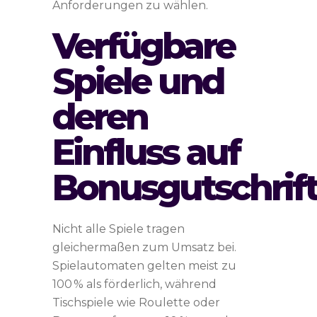
Anforderungen zu wählen.
Verfügbare
Spiele und
deren
Einfluss auf
Bonusgutschrif
Nicht alle Spiele tragen
gleichermaßen zum Umsatz bei.
Spielautomaten gelten meist zu
100 % als förderlich, während
Tischspiele wie Roulette oder