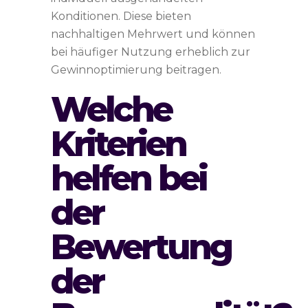
Konditionen. Diese bieten
nachhaltigen Mehrwert und können
bei häufiger Nutzung erheblich zur
Gewinnoptimierung beitragen.
Welche
Kriterien
helfen bei
der
Bewertung
der