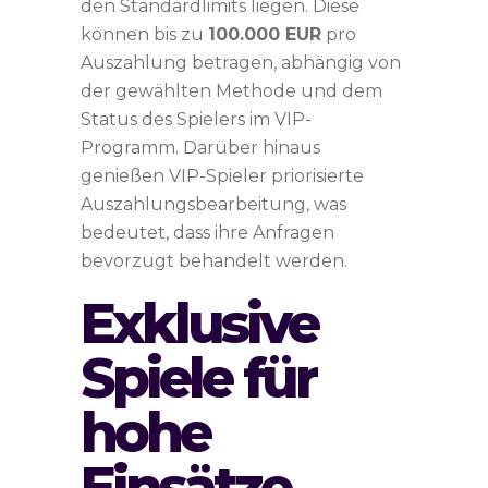
den Standardlimits liegen. Diese
können bis zu
100.000 EUR
pro
Auszahlung betragen, abhängig von
der gewählten Methode und dem
Status des Spielers im VIP-
Programm. Darüber hinaus
genießen VIP-Spieler priorisierte
Auszahlungsbearbeitung, was
bedeutet, dass ihre Anfragen
bevorzugt behandelt werden.
Exklusive
Spiele für
hohe
Einsätze