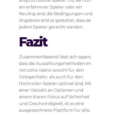
anspruchsvolle Spieler. Ob Sie nun
ein erfahrener Spieler oder ein
Neuling sind, die Bedingungen und
Angebote sind so gestaltet, dass sie
jedem Spieler gerecht werden.
Fazit
Zusammenfassend lässt sich sagen,
dass die Auszahlungsmethoden im
retrozino casino sowohl für den
Gelegenheits- als auch für den
Hochroller-Spieler optimal sind. Mit
einer Vielzahl an Optionen und
einem klaren Fokus auf Sicherheit
und Geschwindigkeit, ist es eine
ausgezeichnete Plattform für alle,