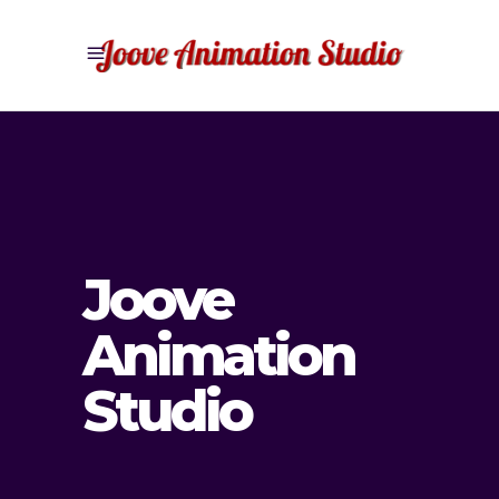
Joove
Animation
Studio