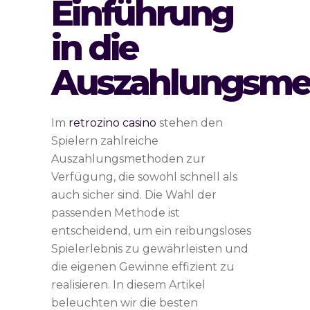
Einführung
in die
Auszahlungsme
Im
retrozino casino
stehen den
Spielern zahlreiche
Auszahlungsmethoden zur
Verfügung, die sowohl schnell als
auch sicher sind. Die Wahl der
passenden Methode ist
entscheidend, um ein reibungsloses
Spielerlebnis zu gewährleisten und
die eigenen Gewinne effizient zu
realisieren. In diesem Artikel
beleuchten wir die besten