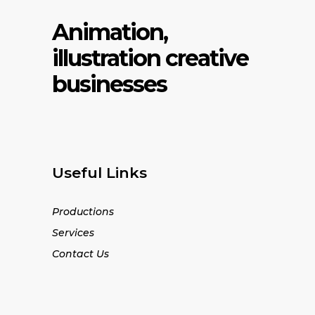
Animation,
illustration creative
businesses
Useful Links
Productions
Services
Contact Us