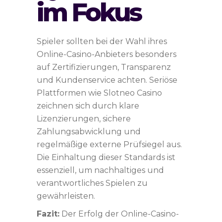
im Fokus
Spieler sollten bei der Wahl ihres
Online-Casino-Anbieters besonders
auf Zertifizierungen, Transparenz
und Kundenservice achten. Seriöse
Plattformen wie Slotneo Casino
zeichnen sich durch klare
Lizenzierungen, sichere
Zahlungsabwicklung und
regelmäßige externe Prüfsiegel aus.
Die Einhaltung dieser Standards ist
essenziell, um nachhaltiges und
verantwortliches Spielen zu
gewährleisten.
Fazit:
Der Erfolg der Online-Casino-