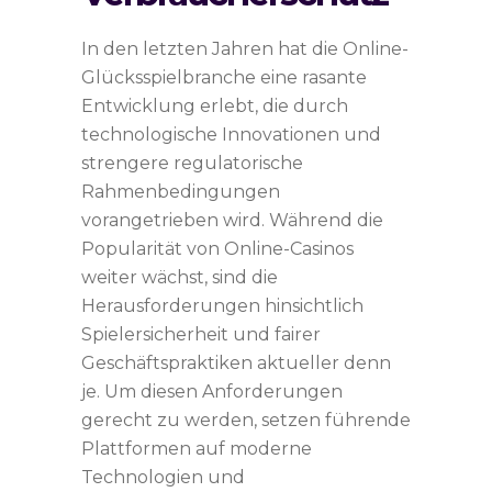
In den letzten Jahren hat die Online-
Glücksspielbranche eine rasante
Entwicklung erlebt, die durch
technologische Innovationen und
strengere regulatorische
Rahmenbedingungen
vorangetrieben wird. Während die
Popularität von Online-Casinos
weiter wächst, sind die
Herausforderungen hinsichtlich
Spielersicherheit und fairer
Geschäftspraktiken aktueller denn
je. Um diesen Anforderungen
gerecht zu werden, setzen führende
Plattformen auf moderne
Technologien und