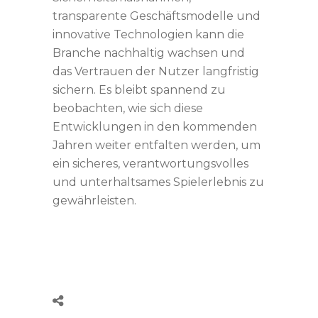
transparente Geschäftsmodelle und
innovative Technologien kann die
Branche nachhaltig wachsen und
das Vertrauen der Nutzer langfristig
sichern. Es bleibt spannend zu
beobachten, wie sich diese
Entwicklungen in den kommenden
Jahren weiter entfalten werden, um
ein sicheres, verantwortungsvolles
und unterhaltsames Spielerlebnis zu
gewährleisten.