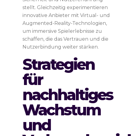
stellt. Gleichzeitig experimentieren
innovative Anbieter mit Virtual- und
Augmented-Reality-Technologien,
um immersive Spielerlebnisse zu
schaffen, die das Vertrauen und die
Nutzerbindung weiter stärken.
Strategien
für
nachhaltiges
Wachstum
und