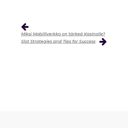
Miksi Mobiiliverkko on tärkeä Kasinolle?
Slot Strategies and Tips for Success