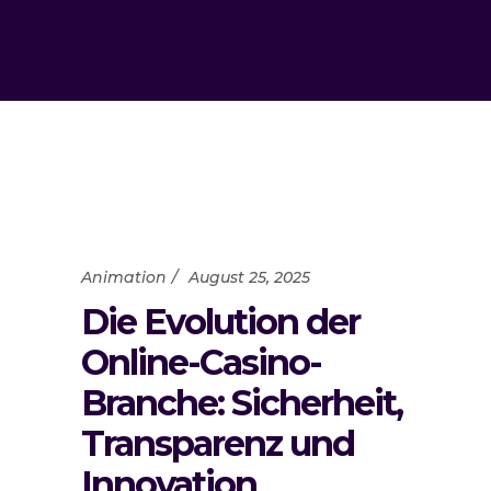
Animation
August 25, 2025
Die Evolution der
Online-Casino-
Branche: Sicherheit,
Transparenz und
Innovation