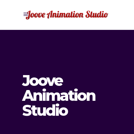
Joove
Animation
Studio