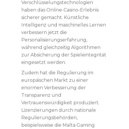
Verschlüsselungstechnologien
haben das Online-Casino-Erlebnis
sicherer gemacht. Künstliche
Intelligenz und maschinelles Lernen
verbessern jetzt die
Personalisierungserfahrung,
während gleichzeitig Algorithmen
zur Absicherung der Spieleintegrität
eingesetzt werden.
Zudem hat die Regulierung im
europäischen Markt zu einer
enormen Verbesserung der
Transparenz und
Vertrauenswürdigkeit produziert.
Lizenzierungen durch nationale
Regulierungsbehörden,
beispielsweise die Malta Gaming