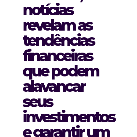
notícias
revelam as
tendências
financeiras
que podem
alavancar
seus
investimentos
e garantir um