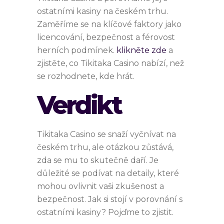
ostatními kasiny na českém trhu.
Zaměříme se na klíčové faktory jako
licencování, bezpečnost a férovost
herních podmínek.
klikněte zde
a
zjistěte, co Tikitaka Casino nabízí, než
se rozhodnete, kde hrát.
Verdikt
Tikitaka Casino se snaží vyčnívat na
českém trhu, ale otázkou zůstává,
zda se mu to skutečně daří. Je
důležité se podívat na detaily, které
mohou ovlivnit vaši zkušenost a
bezpečnost. Jak si stojí v porovnání s
ostatními kasiny? Pojďme to zjistit.