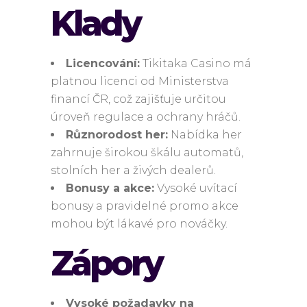
Klady
Licencování:
Tikitaka Casino má
platnou licenci od Ministerstva
financí ČR, což zajišťuje určitou
úroveň regulace a ochrany hráčů.
Různorodost her:
Nabídka her
zahrnuje širokou škálu automatů,
stolních her a živých dealerů.
Bonusy a akce:
Vysoké uvítací
bonusy a pravidelné promo akce
mohou být lákavé pro nováčky.
Zápory
Vysoké požadavky na