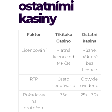
ostatními
kasiny
Faktor
Tikitaka
Ostatní
Casino
kasina
Licencování
Platná
Různé,
licence od
některé
MF ČR
bez
licence
RTP
Často
Obvykle
neudáváno
uvedeno
Požadavky
35x
25x – 30x
na
protočení