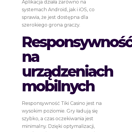
Aplikacja działa zarówno na
systemach Android, jak i iOS, co
sprawia, że jest dostępna dla
szerokiego grona graczy.
Responsywnoś
na
urządzeniach
mobilnych
Responsywność Tiki Casino jest na
wysokim poziomie. Gry ładują się
szybko, a czas oczekiwania jest
minimalny. Dzięki optymalizacji,