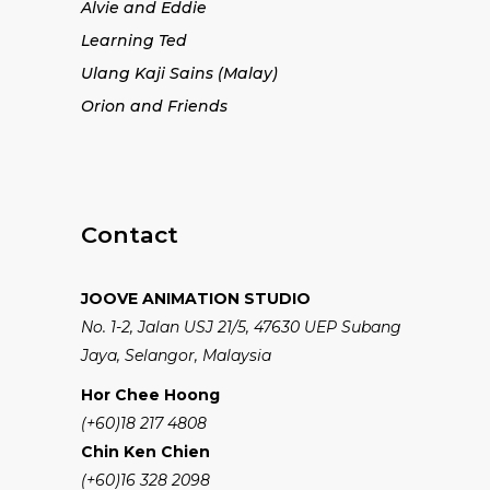
Alvie and Eddie
Learning Ted
Ulang Kaji Sains (Malay)
Orion and Friends
Contact
JOOVE ANIMATION STUDIO
No. 1-2, Jalan USJ 21/5, 47630 UEP Subang
Jaya, Selangor, Malaysia
Hor Chee Hoong
(+60)18 217 4808
Chin Ken Chien
(+60)16 328 2098