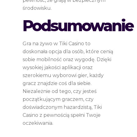
pewność, że grają w bezpiecznym
środowisku.
Podsumowanie
Gra na żywo w Tiki Casino to
doskonała opcja dla osób, które cenią
sobie mobilność oraz wygodę. Dzięki
wysokiej jakości aplikacji oraz
szerokiemu wyborowi gier, każdy
gracz znajdzie coś dla siebie.
Niezależnie od tego, czy jesteś
początkującym graczem, czy
doświadczonym hazardzistą, Tiki
Casino z pewnością spełni Twoje
oczekiwania.