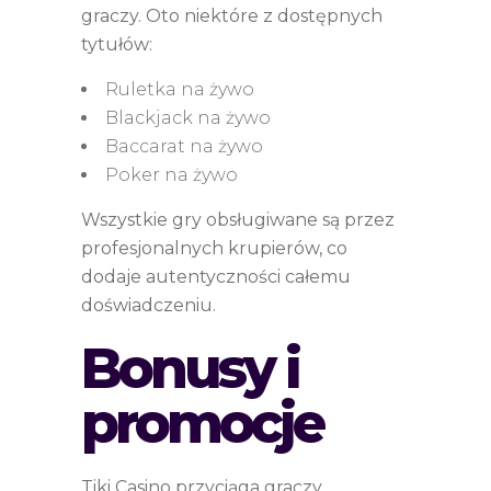
graczy. Oto niektóre z dostępnych
tytułów:
Ruletka na żywo
Blackjack na żywo
Baccarat na żywo
Poker na żywo
Wszystkie gry obsługiwane są przez
profesjonalnych krupierów, co
dodaje autentyczności całemu
doświadczeniu.
Bonusy i
promocje
Tiki Casino przyciąga graczy