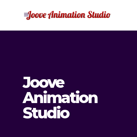
Joove
Animation
Studio