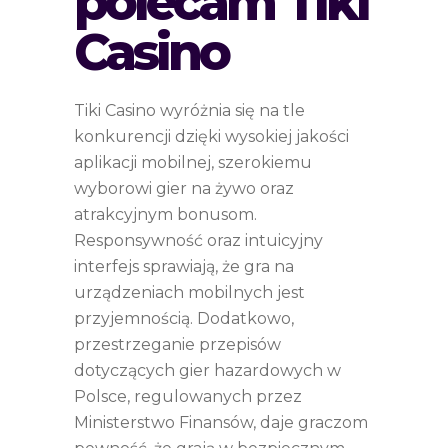
polecam Tiki
Casino
Tiki Casino wyróżnia się na tle
konkurencji dzięki wysokiej jakości
aplikacji mobilnej, szerokiemu
wyborowi gier na żywo oraz
atrakcyjnym bonusom.
Responsywność oraz intuicyjny
interfejs sprawiają, że gra na
urządzeniach mobilnych jest
przyjemnością. Dodatkowo,
przestrzeganie przepisów
dotyczących gier hazardowych w
Polsce, regulowanych przez
Ministerstwo Finansów, daje graczom