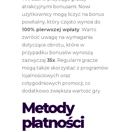
atrakcyjnymi bonusami. Nowi
użytkownicy mogą liczyć na bonus
powitalny, który często wynosi do
100% pierwszej wpłaty
. Warto
zwrócić uwagę na wymagania
dotyczące obrotu, które w
przypadku bonusów wynoszą
zazwyczaj
35x
. Regularni gracze
mogą także skorzystać z programów
lojalnościowych oraz
cotygodniowych promocji, co
dodatkowo zwiększa wartość gry.
Metody
płatności