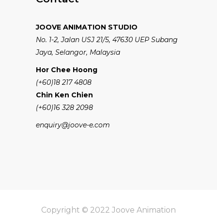
JOOVE ANIMATION STUDIO
No. 1-2, Jalan USJ 21/5, 47630 UEP Subang
Jaya, Selangor, Malaysia
Hor Chee Hoong
(+60)18 217 4808
Chin Ken Chien
(+60)16 328 2098
enquiry@joove-e.com
Copyright © 2022 Joove Animation