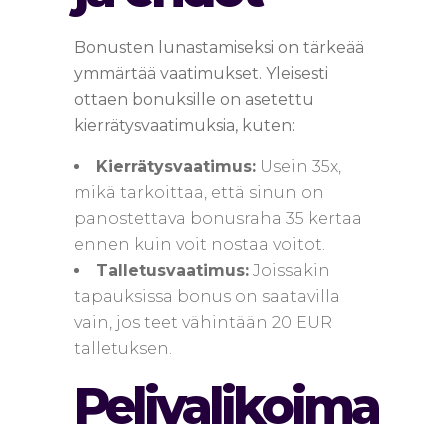
Bonusten lunastamiseksi on tärkeää
ymmärtää vaatimukset. Yleisesti
ottaen bonuksille on asetettu
kierrätysvaatimuksia, kuten:
Kierrätysvaatimus:
Usein 35x,
mikä tarkoittaa, että sinun on
panostettava bonusraha 35 kertaa
ennen kuin voit nostaa voitot.
Talletusvaatimus:
Joissakin
tapauksissa bonus on saatavilla
vain, jos teet vähintään 20 EUR
talletuksen.
Pelivalikoima