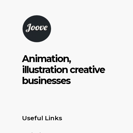
Animation,
illustration creative
businesses
Useful Links