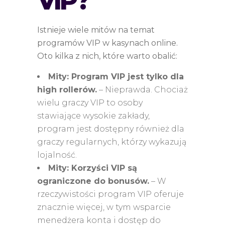
VIP?
Istnieje wiele mitów na temat
programów VIP w kasynach online.
Oto kilka z nich, które warto obalić:
Mity: Program VIP jest tylko dla
high rollerów.
– Nieprawda. Chociaż
wielu graczy VIP to osoby
stawiające wysokie zakłady,
program jest dostępny również dla
graczy regularnych, którzy wykazują
lojalność.
Mity: Korzyści VIP są
ograniczone do bonusów.
– W
rzeczywistości program VIP oferuje
znacznie więcej, w tym wsparcie
menedżera konta i dostęp do