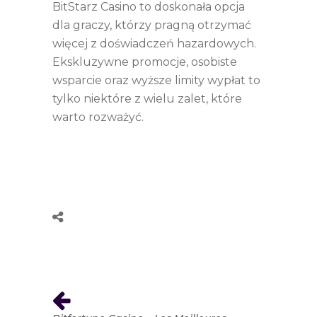
BitStarz Casino to doskonała opcja
dla graczy, którzy pragną otrzymać
więcej z doświadczeń hazardowych.
Ekskluzywne promocje, osobiste
wsparcie oraz wyższe limity wypłat to
tylko niektóre z wielu zalet, które
warto rozważyć.