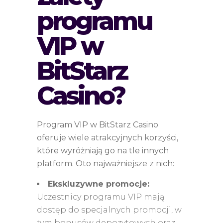
programu
VIP w
BitStarz
Casino?
Program VIP w BitStarz Casino
oferuje wiele atrakcyjnych korzyści,
które wyróżniają go na tle innych
platform. Oto najważniejsze z nich:
Ekskluzywne promocje:
Uczestnicy programu VIP mają
dostęp do specjalnych promocji, w
tym bonusów depozytowych oraz