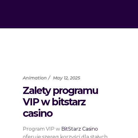
Animation
May 12, 2025
Zalety programu
VIP w bitstarz
casino
Program VIP w
BitStarz Casino
oferuje szereg korzyści dla stałych