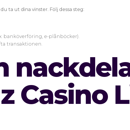
 ta ut dina vinster. Följ dessa steg:
x. banköverföring, e-plånböcker).
äfta transaktionen.
ch nackdel
z Casino L