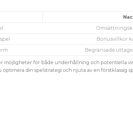
Nac
el
Omsättningskr
-spel
Bonusvillkor 
form
Begränsade uttagsm
 ger möjligheter för både underhållning och potentiella 
optimera din spelstrategi och njuta av en förstklassig s