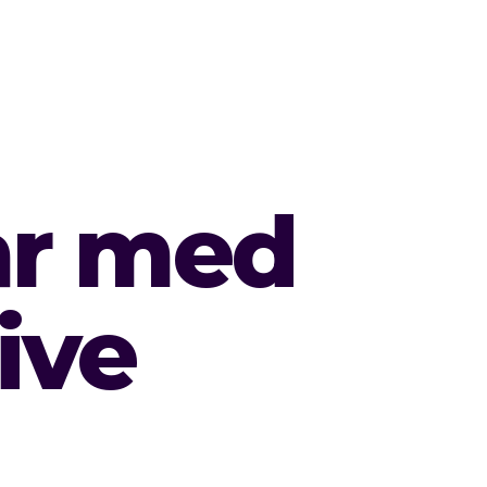
ar med
ive