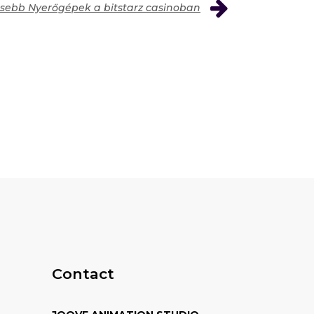
sebb Nyerőgépek a bitstarz casinoban
Contact