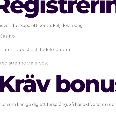
 Registreri
höver du skapa ett konto. Följ dessa steg:
Casino.
ve namn, e-post och födelsedatum.
registrering via e-post.
 Kräv bon
s som kan ge dig ett försprång. Så här aktiverar du den