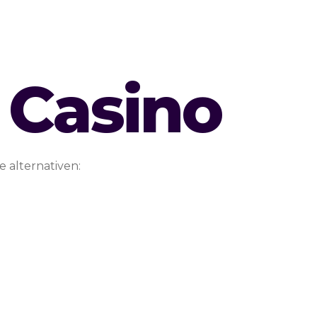
e Casino
e alternativen: