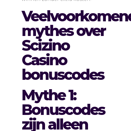
Veelvoorkomen
mythes over
Scizino
Casino
bonuscodes
Mythe 1:
Bonuscodes
zijn alleen