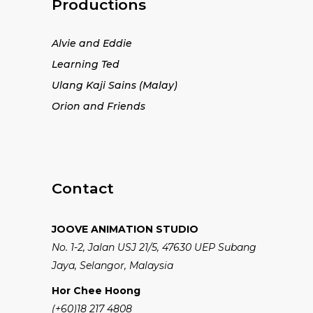
Productions
Alvie and Eddie
Learning Ted
Ulang Kaji Sains (Malay)
Orion and Friends
Contact
JOOVE ANIMATION STUDIO
No. 1-2, Jalan USJ 21/5, 47630 UEP Subang
Jaya, Selangor, Malaysia
Hor Chee Hoong
(+60)18 217 4808