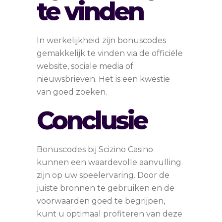
te vinden
In werkelijkheid zijn bonuscodes
gemakkelijk te vinden via de officiële
website, sociale media of
nieuwsbrieven. Het is een kwestie
van goed zoeken.
Conclusie
Bonuscodes bij Scizino Casino
kunnen een waardevolle aanvulling
zijn op uw speelervaring. Door de
juiste bronnen te gebruiken en de
voorwaarden goed te begrijpen,
kunt u optimaal profiteren van deze