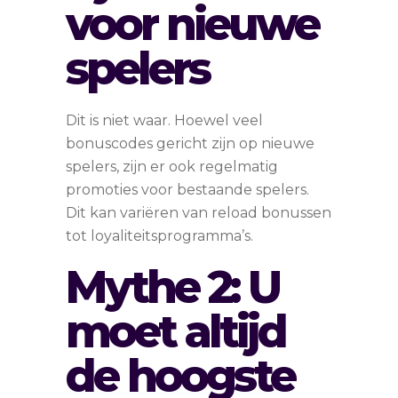
voor nieuwe
spelers
Dit is niet waar. Hoewel veel
bonuscodes gericht zijn op nieuwe
spelers, zijn er ook regelmatig
promoties voor bestaande spelers.
Dit kan variëren van reload bonussen
tot loyaliteitsprogramma’s.
Mythe 2: U
moet altijd
de hoogste