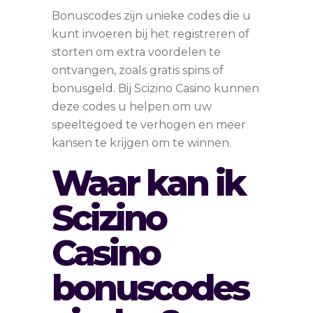
Bonuscodes zijn unieke codes die u
kunt invoeren bij het registreren of
storten om extra voordelen te
ontvangen, zoals gratis spins of
bonusgeld. Bij Scizino Casino kunnen
deze codes u helpen om uw
speeltegoed te verhogen en meer
kansen te krijgen om te winnen.
Waar kan ik
Scizino
Casino
bonuscodes