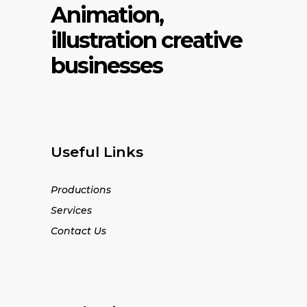
Animation,
illustration creative
businesses
Useful Links
Productions
Services
Contact Us