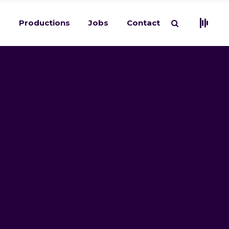
s
Productions
Jobs
Contact