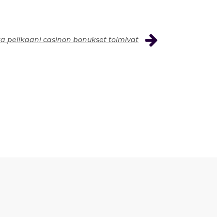
a pelikaani casinon bonukset toimivat