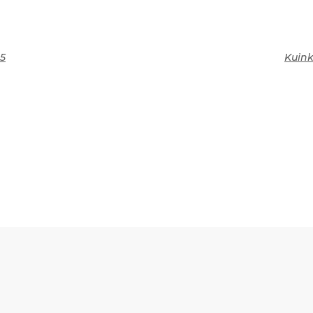
5
Kuink