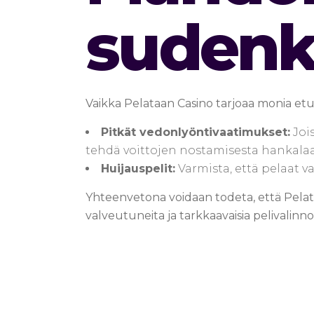
sudenk
Vaikka Pelataan Casino tarjoaa monia etuja,
Pitkät vedonlyöntivaatimukset:
Jois
tehdä voittojen nostamisesta hankalaa
Huijauspelit:
Varmista, että pelaat vain
Yhteenvetona voidaan todeta, että Pelata
valveutuneita ja tarkkaavaisia pelivalinnoi