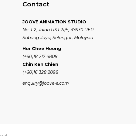
Contact
JOOVE ANIMATION STUDIO
No. 1-2, Jalan USJ 21/5, 47630 UEP
Subang Jaya, Selangor, Malaysia
Hor Chee Hoong
(+60)18 217 4808
Chin Ken Chien
(+60)16 328 2098
enquiry@joove-e.com