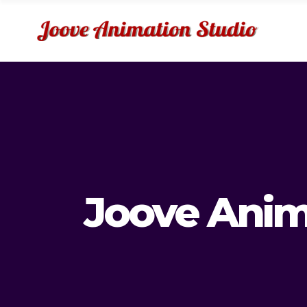
Joove Anim