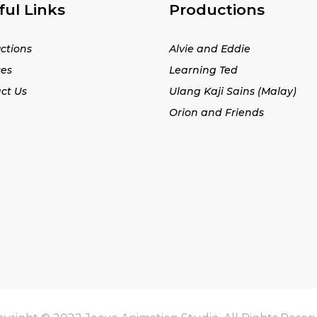
ful Links
Productions
ctions
Alvie and Eddie
ces
Learning Ted
ct Us
Ulang Kaji Sains (Malay)
Orion and Friends