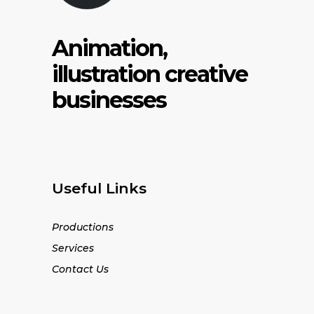
Animation,
illustration creative
businesses
Useful Links
Productions
Services
Contact Us