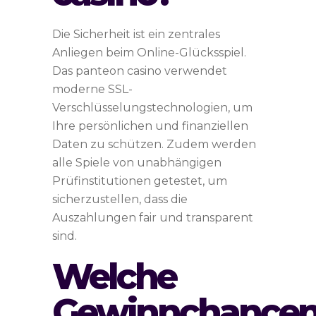
Die Sicherheit ist ein zentrales
Anliegen beim Online-Glücksspiel.
Das panteon casino verwendet
moderne SSL-
Verschlüsselungstechnologien, um
Ihre persönlichen und finanziellen
Daten zu schützen. Zudem werden
alle Spiele von unabhängigen
Prüfinstitutionen getestet, um
sicherzustellen, dass die
Auszahlungen fair und transparent
sind.
Welche
Gewinnchance