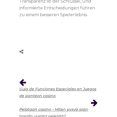
Transparenz ist der Schlüssel, und
informierte Entscheidungen führen
zu einem besseren Spielerlebnis.
Guía de Funciones Especiales en Juegos
de panteon casino
Pelataan casino – Miten pysyä ajan
tasalla uusista peleistä?