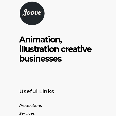
Animation,
illustration creative
businesses
Useful Links
Productions
Services