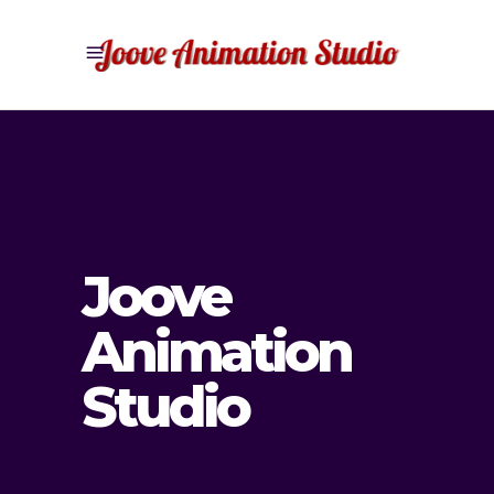
Joove
Animation
Studio