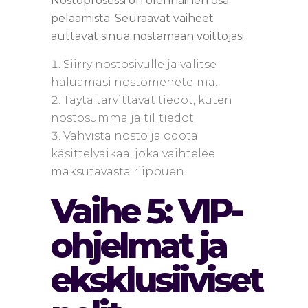
Nostoprosessi on olennainen osa
pelaamista. Seuraavat vaiheet
auttavat sinua nostamaan voittojasi:
Siirry nostosivulle ja valitse
haluamasi nostomenetelmä.
Täytä tarvittavat tiedot, kuten
nostosumma ja tilitiedot.
Vahvista nosto ja odota
käsittelyaikaa, joka vaihtelee
maksutavasta riippuen.
Vaihe 5: VIP-
ohjelmat ja
eksklusiiviset