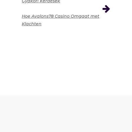
Gyakori Kérdések
Hoe Avalons78 Casino Omgaat met
Klachten