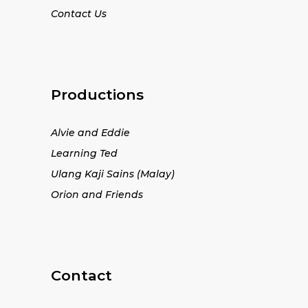
Contact Us
Productions
Alvie and Eddie
Learning Ted
Ulang Kaji Sains (Malay)
Orion and Friends
Contact