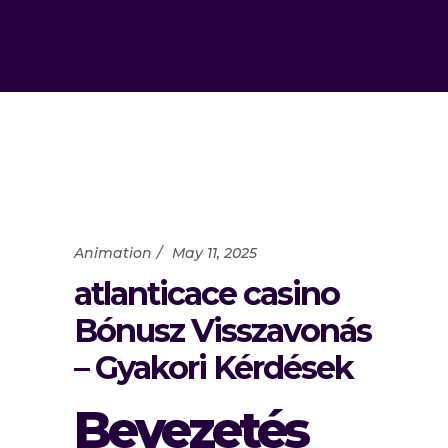
Animation
May 11, 2025
atlanticace casino
Bónusz Visszavonás
– Gyakori Kérdések
Bevezetés