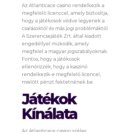
Az Atlanticace casino rendelkezik a
megfelelő licenccel, amely biztosítja,
hogy a játékosok védve legyenek a
csalásoktól és más jogi problémáktól.
A Szerencsejáték Zrt. által kiadott
engedéllyel működik, amely
megfelel a magyar jogszabályoknak.
Fontos, hogy a játékosok
ellenőrizzék, hogy a kaszinó
rendelkezik-e megfelelő licencel,
mielőtt pénzt fektetnének be.
Játékok
Kínálata
Az Atlanticace casino széles