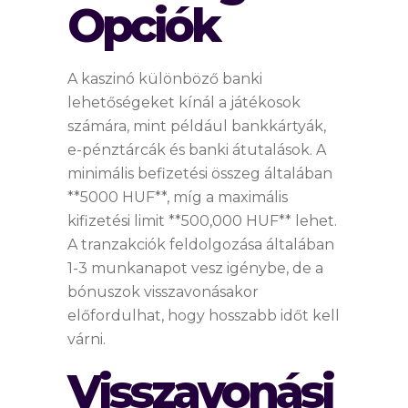
Opciók
A kaszinó különböző banki
lehetőségeket kínál a játékosok
számára, mint például bankkártyák,
e-pénztárcák és banki átutalások. A
minimális befizetési összeg általában
**5000 HUF**, míg a maximális
kifizetési limit **500,000 HUF** lehet.
A tranzakciók feldolgozása általában
1-3 munkanapot vesz igénybe, de a
bónuszok visszavonásakor
előfordulhat, hogy hosszabb időt kell
várni.
Visszavonási