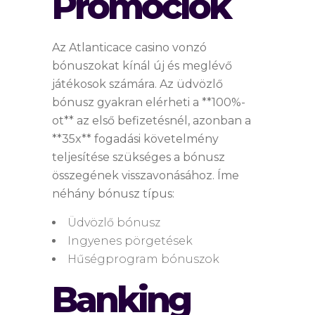
Promóciók
Az Atlanticace casino vonzó
bónuszokat kínál új és meglévő
játékosok számára. Az üdvözlő
bónusz gyakran elérheti a **100%-
ot** az első befizetésnél, azonban a
**35x** fogadási követelmény
teljesítése szükséges a bónusz
összegének visszavonásához. Íme
néhány bónusz típus:
Üdvözlő bónusz
Ingyenes pörgetések
Hűségprogram bónuszok
Banking