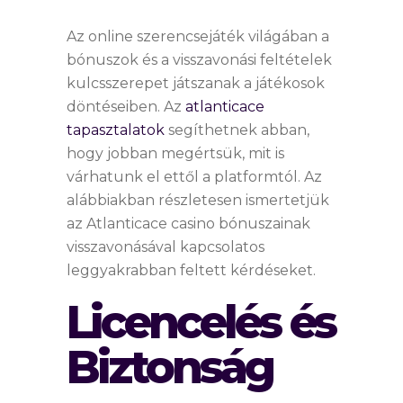
Az online szerencsejáték világában a
bónuszok és a visszavonási feltételek
kulcsszerepet játszanak a játékosok
döntéseiben. Az
atlanticace
tapasztalatok
segíthetnek abban,
hogy jobban megértsük, mit is
várhatunk el ettől a platformtól. Az
alábbiakban részletesen ismertetjük
az Atlanticace casino bónuszainak
visszavonásával kapcsolatos
leggyakrabban feltett kérdéseket.
Licencelés és
Biztonság