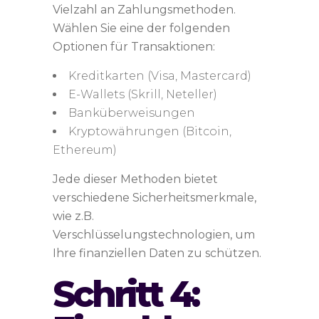
Vielzahl an Zahlungsmethoden.
Wählen Sie eine der folgenden
Optionen für Transaktionen:
Kreditkarten (Visa, Mastercard)
E-Wallets (Skrill, Neteller)
Banküberweisungen
Kryptowährungen (Bitcoin,
Ethereum)
Jede dieser Methoden bietet
verschiedene Sicherheitsmerkmale,
wie z.B.
Verschlüsselungstechnologien, um
Ihre finanziellen Daten zu schützen.
Schritt 4: