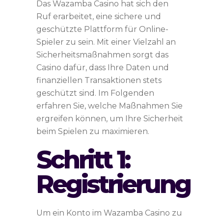
Das Wazamba Casino hat sich den
Ruf erarbeitet, eine sichere und
geschützte Plattform für Online-
Spieler zu sein. Mit einer Vielzahl an
Sicherheitsmaßnahmen sorgt das
Casino dafür, dass Ihre Daten und
finanziellen Transaktionen stets
geschützt sind. Im Folgenden
erfahren Sie, welche Maßnahmen Sie
ergreifen können, um Ihre Sicherheit
beim Spielen zu maximieren.
Schritt 1:
Registrierung
Um ein Konto im Wazamba Casino zu