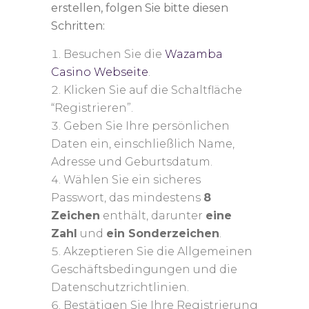
erstellen, folgen Sie bitte diesen
Schritten:
Besuchen Sie die
Wazamba
Casino Webseite
.
Klicken Sie auf die Schaltfläche
“Registrieren”.
Geben Sie Ihre persönlichen
Daten ein, einschließlich Name,
Adresse und Geburtsdatum.
Wählen Sie ein sicheres
Passwort, das mindestens
8
Zeichen
enthält, darunter
eine
Zahl
und
ein Sonderzeichen
.
Akzeptieren Sie die Allgemeinen
Geschäftsbedingungen und die
Datenschutzrichtlinien.
Bestätigen Sie Ihre Registrierung