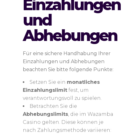
Einzahlungen
und
Abhebungen
Für eine sichere Handhabung Ihrer
Einzahlungen und Abhebungen
beachten Sie bitte folgende Punkte:
Setzen Sie ein
monatliches
Einzahlungslimit
fest, um
verantwortungsvoll zu spielen.
Betrachten Sie die
Abhebungslimits
, die im Wazamba
Casino gelten. Diese können je
nach Zahlungsmethode variieren: