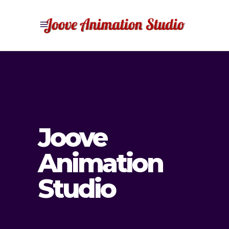
Joove
Animation
Studio