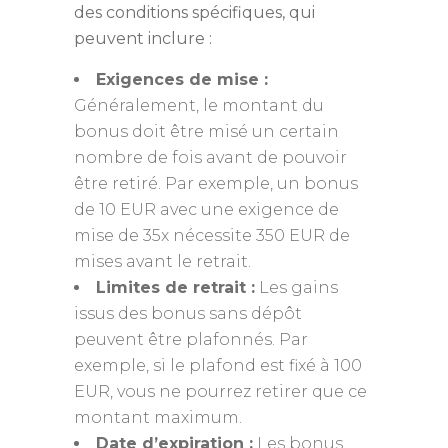
des conditions spécifiques, qui
peuvent inclure :
Exigences de mise :
Généralement, le montant du
bonus doit être misé un certain
nombre de fois avant de pouvoir
être retiré. Par exemple, un bonus
de 10 EUR avec une exigence de
mise de 35x nécessite 350 EUR de
mises avant le retrait.
Limites de retrait :
Les gains
issus des bonus sans dépôt
peuvent être plafonnés. Par
exemple, si le plafond est fixé à 100
EUR, vous ne pourrez retirer que ce
montant maximum.
Date d’expiration :
Les bonus