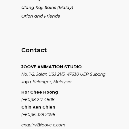
Ulang Kaji Sains (Malay)
Orion and Friends
Contact
JOOVE ANIMATION STUDIO
No. 1-2, Jalan USJ 21/5, 47630 UEP Subang
Jaya, Selangor, Malaysia
Hor Chee Hoong
(+60)18 217 4808
Chin Ken Chien
(+60)16 328 2098
enquiry@joove-e.com