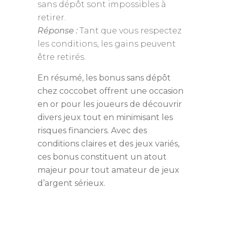
sans dépôt sont impossibles à
retirer.
Réponse :
Tant que vous respectez
les conditions, les gains peuvent
être retirés.
En résumé, les bonus sans dépôt
chez coccobet offrent une occasion
en or pour les joueurs de découvrir
divers jeux tout en minimisant les
risques financiers. Avec des
conditions claires et des jeux variés,
ces bonus constituent un atout
majeur pour tout amateur de jeux
d’argent sérieux.