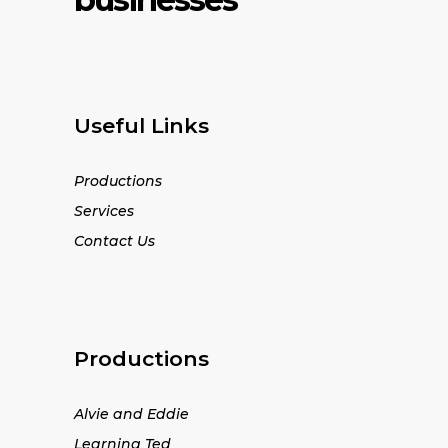
Useful Links
Productions
Services
Contact Us
Productions
Alvie and Eddie
Learning Ted