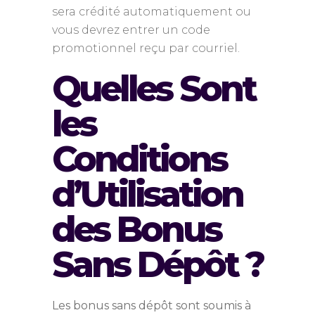
sera crédité automatiquement ou
vous devrez entrer un code
promotionnel reçu par courriel.
Quelles Sont
les
Conditions
d’Utilisation
des Bonus
Sans Dépôt ?
Les bonus sans dépôt sont soumis à