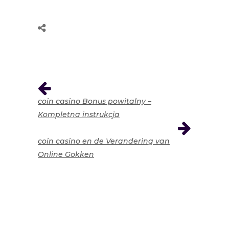
coin casino Bonus powitalny –
Kompletna instrukcja
coin casino en de Verandering van
Online Gokken