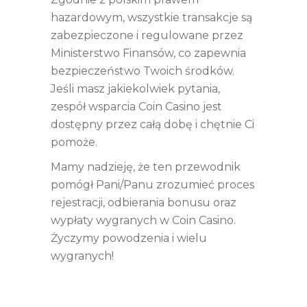
hazardowym, wszystkie transakcje są
zabezpieczone i regulowane przez
Ministerstwo Finansów, co zapewnia
bezpieczeństwo Twoich środków.
Jeśli masz jakiekolwiek pytania,
zespół wsparcia Coin Casino jest
dostępny przez całą dobę i chętnie Ci
pomoże.
Mamy nadzieję, że ten przewodnik
pomógł Pani/Panu zrozumieć proces
rejestracji, odbierania bonusu oraz
wypłaty wygranych w Coin Casino.
Życzymy powodzenia i wielu
wygranych!