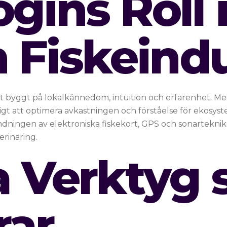
gins Roll 
 Fiskeindu
t byggt på lokalkännedom, intuition och erfarenhet. Men 
jligt att optimera avkastningen och förståelse för ekosys
ningen av elektroniska fiskekort, GPS och sonarteknik bi
erinäring.
la Verktyg
rar