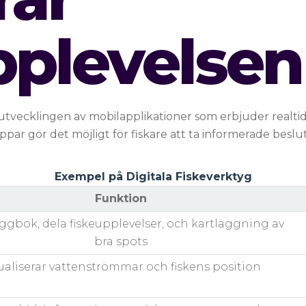
pplevelsen
 utvecklingen av mobilapplikationer som erbjuder realt
par gör det möjligt för fiskare att ta informerade beslu
Exempel på Digitala Fiskeverktyg
Funktion
ggbok, dela fiskeupplevelser, och kartläggning av
bra spots
ualiserar vattenströmmar och fiskens position