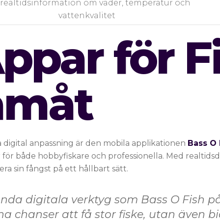
 realtidsinformation om väder, temperatur och
vattenkvalitet
ppar för F
amåt
digital anpassning är den mobila applikationen
Bass O 
ör både hobbyfiskare och professionella. Med realtidsda
a sin fångst på ett hållbart sätt.
da digitala verktyg som Bass O Fish på
na chanser att få stor fiske, utan även bi