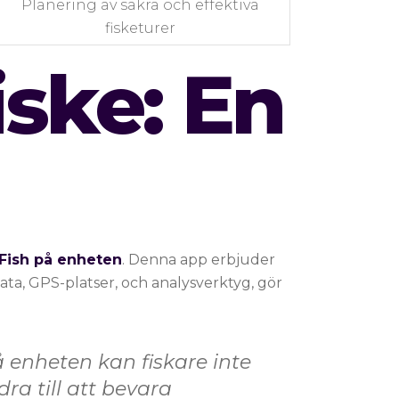
Planering av säkra och effektiva
fisketurer
iske: En
Fish på enheten
. Denna app erbjuder
ta, GPS-platser, och analysverktyg, gör
 enheten kan fiskare inte
dra till att bevara