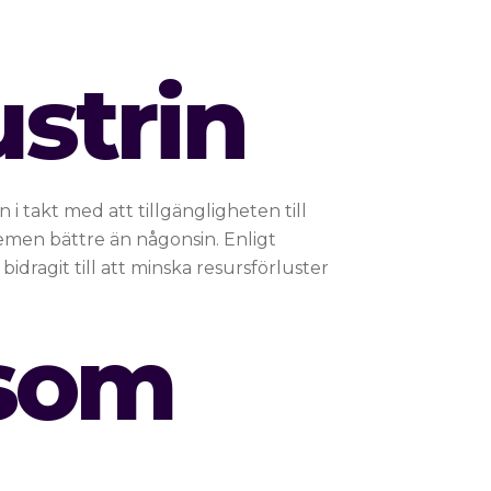
i
strin
i takt med att tillgängligheten till
temen bättre än någonsin. Enligt
dragit till att minska resursförluster
 som