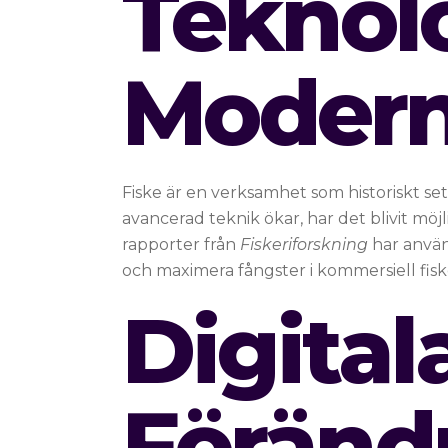
Teknolo
Modern
Fiske är en verksamhet som historiskt set
avancerad teknik ökar, har det blivit mö
rapporter från
Fiskeriforskning
har använd
och maximera fångster i kommersiell fisk
Digita
Föränd