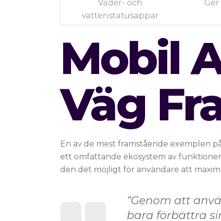
Väder- och
Ger
vattenstatusappar
Mobil A
Väg Fr
En av de mest framstående exemplen på 
ett omfattande ekosystem av funktioner f
den det möjligt för användare att maximer
“Genom att använ
bara förbättra si