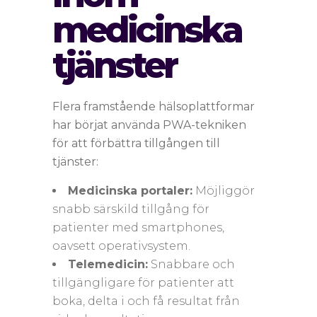
medicinska
tjänster
Flera framstående hälsoplattformar
har börjat använda PWA-tekniken
för att förbättra tillgången till
tjänster:
Medicinska portaler:
Möjliggör
snabb särskild tillgång för
patienter med smartphones,
oavsett operativsystem.
Telemedicin:
Snabbare och
tillgängligare för patienter att
boka, delta i och få resultat från