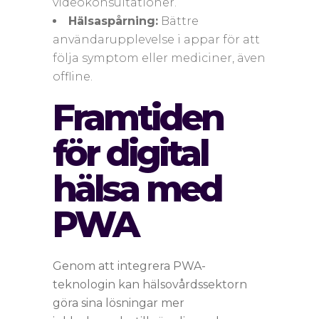
videokonsultationer.
Hälsaspårning:
Bättre
användarupplevelse i appar för att
följa symptom eller mediciner, även
offline.
Framtiden
för digital
hälsa med
PWA
Genom att integrera PWA-
teknologin kan hälsovårdssektorn
göra sina lösningar mer