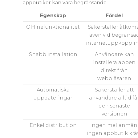
appbutiker kan vara begränsande.
Egenskap
Fördel
Offlinefunktionalitet
Säkerställer åtkom
även vid begränsa
internetuppkoppli
Snabb installation
Användare kan
installera appen
direkt från
webbläsaren
Automatiska
Säkerställer att
uppdateringar
användare alltid få
den senaste
versionen
Enkel distribution
Ingen mellanmän
ingen appbutik krä