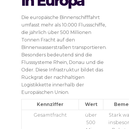
in Europa
Die europäische Binnenschifffahrt
umfasst mehr als 10.000 Flussschiffe,
die jährlich über 500 Millionen
Tonnen Fracht auf den
Binnenwasserstraßen transportieren.
Besonders bedeutend sind die
Flusssysteme Rhein, Donau und die
Oder. Diese Infrastruktur bildet das
Rückgrat der nachhaltigen
Logistikkette innerhalb der
Europäischen Union.
Kennziffer
Wert
Beme
Gesamtfracht
über
Stark w
500
insbeso