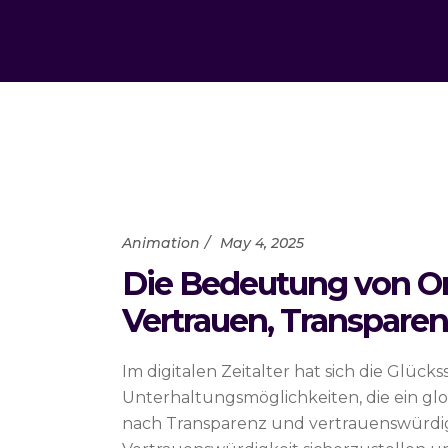
Animation
May 4, 2025
Die Bedeutung von On
Vertrauen, Transpare
Im digitalen Zeitalter hat sich die Glück
Unterhaltungsmöglichkeiten, die ein g
nach Transparenz und vertrauenswürdig