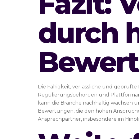
Fazit: 
durch 
Bewer
Die Fähigkeit, verlässliche und geprüft
Regulierungsbehörden und Plattformanb
kann die Branche nachhaltig wachsen un
Bewertungen, die den hohen Ansprüchen 
Ansprechpartner, insbesondere im Hinbl