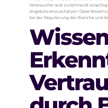
Verbraucher sind zunehmend vorsichtig
Angebots einzuschätzen. Diese Bewertun
bei der Regulierung der Branche und 
Wissen
Erkennt
Vertra
durch 