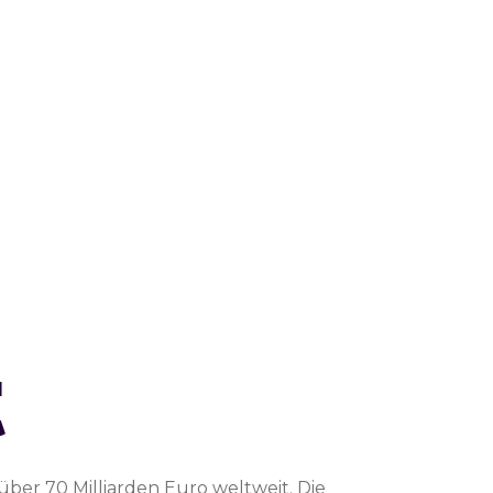
t
ber 70 Milliarden Euro weltweit. Die