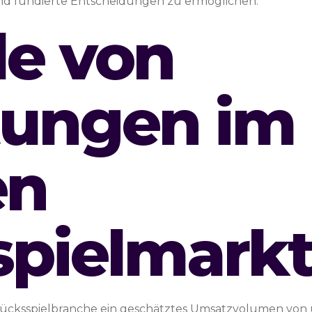
und fundierte Entscheidungen zu ermöglichen.
le von
ungen im
en
spielmark
lücksspielbranche ein geschätztes Umsatzvolumen von ü