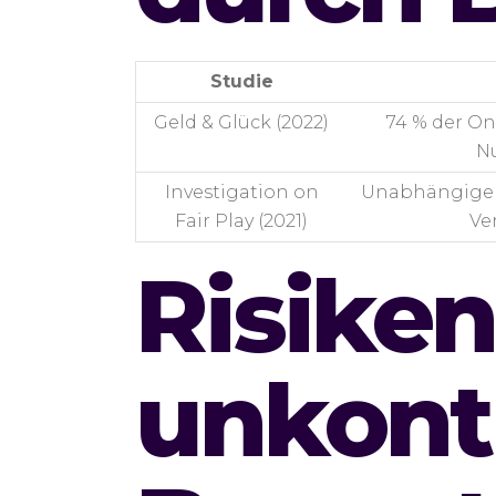
Studie
Geld & Glück (2022)
74 % der On
N
Investigation on
Unabhängige 
Fair Play (2021)
Ve
Risiken
unkontr