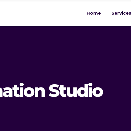
Home
Service
ation Studio