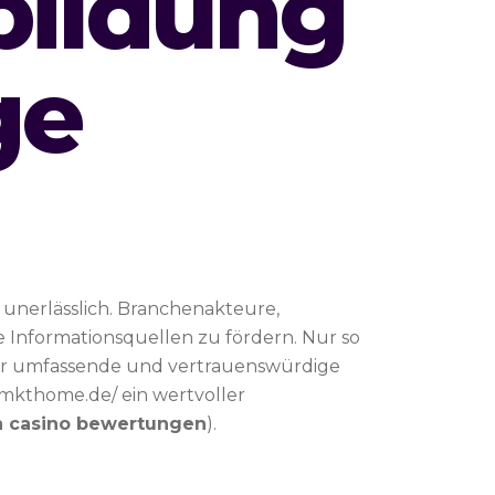
bildung
ge
 unerlässlich. Branchenakteure,
Informationsquellen zu fördern. Nur so
 Für umfassende und vertrauenswürdige
/mkthome.de/ ein wertvoller
n casino bewertungen
).