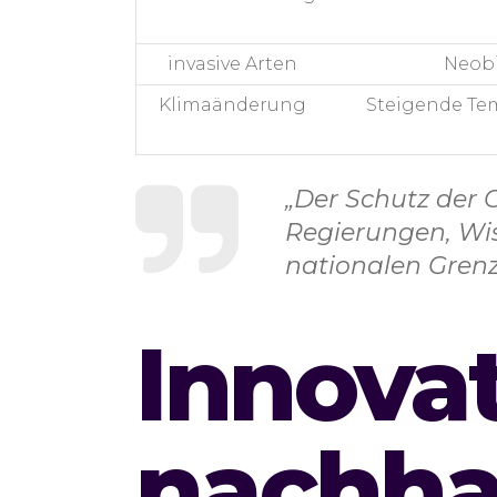
invasive Arten
Neobi
Klimaänderung
Steigende Te
„Der Schutz der 
Regierungen, Wis
nationalen Grenz
Innova
nachhal