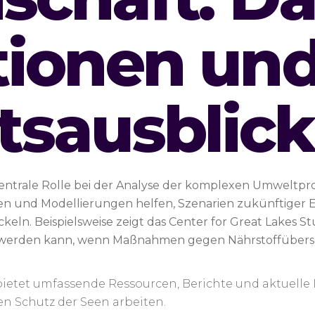
tionen un
tsausblick
 zentrale Rolle bei der Analyse der komplexen Umweltpr
n und Modellierungen helfen, Szenarien zukünftiger 
. Beispielsweise zeigt das Center for Great Lakes Stud
 werden kann, wenn Maßnahmen gegen Nährstoffübersc
/ bietet umfassende Ressourcen, Berichte und aktuell
en Schutz der Seen arbeiten.