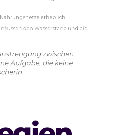
Nahrungsnetze erheblich.
nflussen den Wasserstand und die
e Anstrengung zwischen
ne Aufgabe, die keine
scherin
tegien