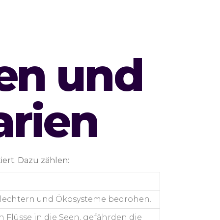
en und
rien
ert. Dazu zählen:
chlechtern und Ökosysteme bedrohen.
 Flüsse in die Seen, gefährden die