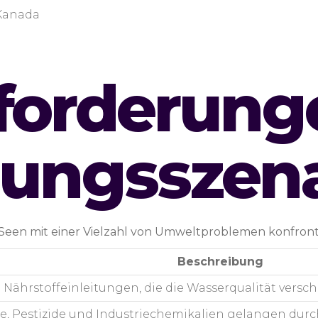
Kanada
forderung
ungsszena
 Seen mit einer Vielzahl von Umweltproblemen konfronti
Beschreibung
 Nährstoffeinleitungen, die die Wasserqualität vers
, Pestizide und Industriechemikalien gelangen durch