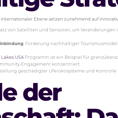
d internationaler Ebene setzen zunehmend auf innovati
nsatz von Satelliten und Sensoren, um Veränderunge
inbindung
: Förderung nachhaltiger Tourismusmodelle
 Lakes USA
Programm ist ein Beispiel für grenzübers
ommunity-Engagement konzentriert.
stellung geschädigter Uferökosysteme und Kontrolle i
le der
schaft: Da