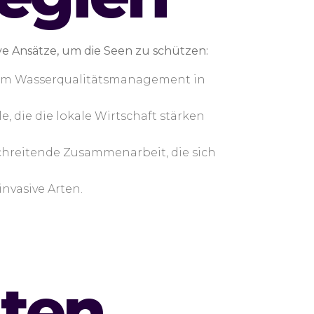
ve Ansätze, um die Seen zu schützen:
n im Wasserqualitätsmanagement in
, die die lokale Wirtschaft stärken
chreitende Zusammenarbeit, die sich
nvasive Arten.
ten,