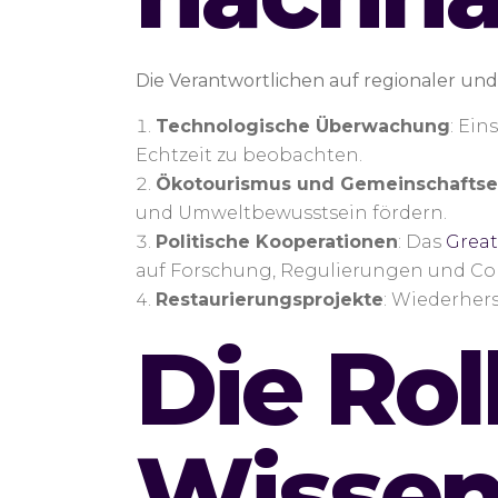
Die Verantwortlichen auf regionaler un
Technologische Überwachung
: Ei
Echtzeit zu beobachten.
Ökotourismus und Gemeinschaftse
und Umweltbewusstsein fördern.
Politische Kooperationen
: Das
Great
auf Forschung, Regulierungen und C
Restaurierungsprojekte
: Wiederher
Die Rol
Wissen