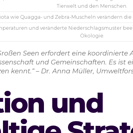
Tierwelt und den Menschen.
ota wie Quagga- und Zebra-Muscheln verändern die 
mperaturen und veränderte Niederschlagsmuster beei
Ökologie.
Großen Seen erfordert eine koordiniert
senschaft und Gemeinschaften. Es ist ei
en kennt.“ – Dr. Anna Müller, Umweltfor
tion und
tige Stra