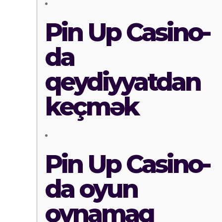
Pin Up Casino-
da
qeydiyyatdan
keçmək
Pin Up Casino-
da oyun
oynamaq