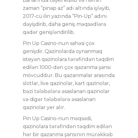
baharında təşkil edilib və həmin
zaman “pinap az” adı altında işləyib,
2017-cü ilin yazında “Pin-Up” adını
dəyişdirib, daha geniş məqsədlərə
qədər genişləndirilib.
Pin Up Casino-nun sahəsi çox
genişdir. Qazinolarda oynanmaq
isteyən qazinolara tərəfindən təqdim
edilən 1000-dən çox qazanma şansı
mövcuddur. Bu qazanmalar arasında
slotlar, live qazinolar, kart qazinolar,
bəzi tələbələrə əsaslanan qazinolar
və digər tələbələrə əsaslanan
qazinolar yer alır.
Pin Up Casino-nun məqsədi,
qazinolara tərəfindən təqdim edilən
hər bir qazanma şansının mürəkkəb