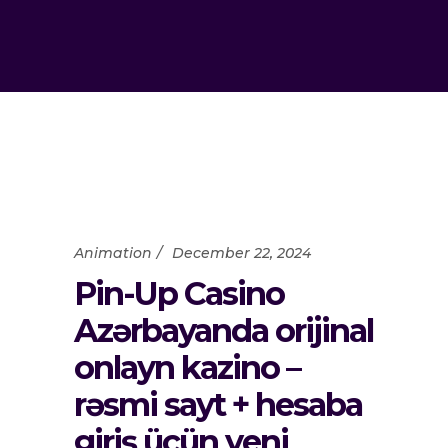
Animation
December 22, 2024
Pin-Up Casino
Azərbayanda orijinal
onlayn kazino –
rəsmi sayt + hesaba
giriş üçün yeni