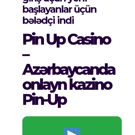
başlayanlar üçün
bələdçi indi
Pin Up Casino
–
Azərbaycanda
onlayn kazino
Pin-Up