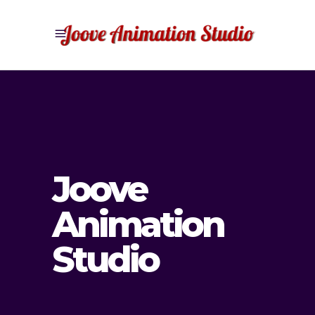
Joove
Animation
Studio