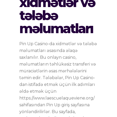
xidmətlər və
tələbə
məlumatları
Pin Up Casino-da xidmətlər və tələbə
məlumatları əsasında əlaqə
saxlanılır. Bu onlayn casino,
məlumatların təhlükəsiz transferi və
müraciətlərin əsas mərhələlərini
təmin edir. Tələbələr, Pin Up Casino-
dan istifadə etmək üçün ilk adımları
əldə etmək üçün
https://www.laescuelaqueviene.org/
sahifasından Pin Up giriş sayfasına
yönləndirilirlər. Bu sayfada,