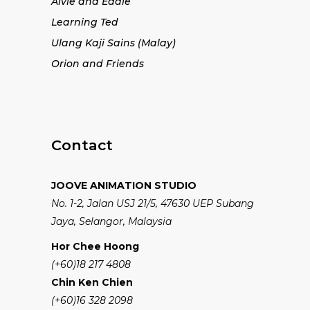
Alvie and Eddie
Learning Ted
Ulang Kaji Sains (Malay)
Orion and Friends
Contact
JOOVE ANIMATION STUDIO
No. 1-2, Jalan USJ 21/5, 47630 UEP Subang
Jaya, Selangor, Malaysia
Hor Chee Hoong
(+60)18 217 4808
Chin Ken Chien
(+60)16 328 2098