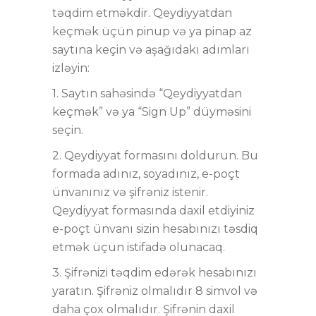
təqdim etməkdir. Qeydiyyatdan
keçmək üçün pinup və ya pinap az
saytına keçin və aşağıdakı adımları
izləyin:
1. Saytın sahəsində “Qeydiyyatdan
keçmək” və ya “Sign Up” düyməsini
seçin.
2. Qeydiyyat formasını doldurun. Bu
formada adınız, soyadınız, e-poçt
ünvanınız və şifrəniz istenir.
Qeydiyyat formasında daxil etdiyiniz
e-poçt ünvanı sizin hesabınızı təsdiq
etmək üçün istifadə olunacaq.
3. Şifrənizi təqdim edərək hesabınızı
yaratın. Şifrəniz olmalıdır 8 simvol və
daha çox olmalıdır. Şifrənin daxil