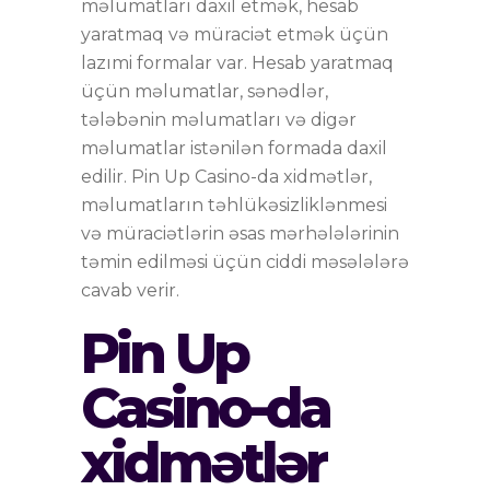
məlumatları daxil etmək, hesab
yaratmaq və müraciət etmək üçün
lazımi formalar var. Hesab yaratmaq
üçün məlumatlar, sənədlər,
tələbənin məlumatları və digər
məlumatlar istənilən formada daxil
edilir. Pin Up Casino-da xidmətlər,
məlumatların təhlükəsizliklənmesi
və müraciətlərin əsas mərhələlərinin
təmin edilməsi üçün ciddi məsələlərə
cavab verir.
Pin Up
Casino-da
xidmətlər