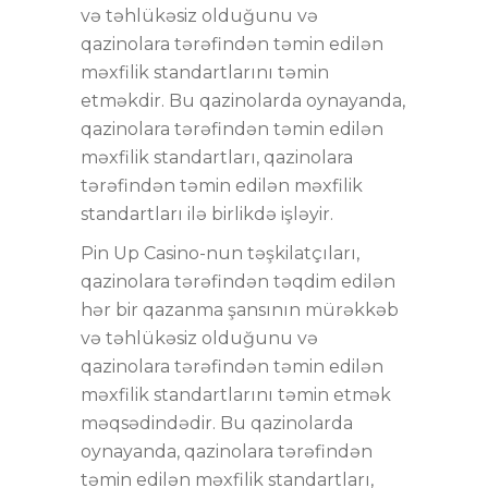
və təhlükəsiz olduğunu və
qazinolara tərəfindən təmin edilən
məxfilik standartlarını təmin
etməkdir. Bu qazinolarda oynayanda,
qazinolara tərəfindən təmin edilən
məxfilik standartları, qazinolara
tərəfindən təmin edilən məxfilik
standartları ilə birlikdə işləyir.
Pin Up Casino-nun təşkilatçıları,
qazinolara tərəfindən təqdim edilən
hər bir qazanma şansının mürəkkəb
və təhlükəsiz olduğunu və
qazinolara tərəfindən təmin edilən
məxfilik standartlarını təmin etmək
məqsədindədir. Bu qazinolarda
oynayanda, qazinolara tərəfindən
təmin edilən məxfilik standartları,