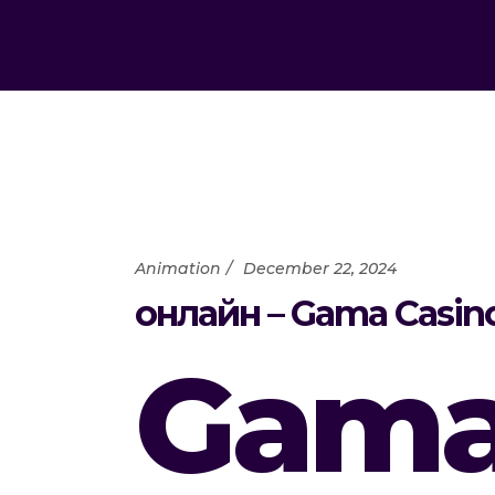
Animation
December 22, 2024
онлайн – Gama Casino
Gama