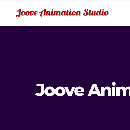
Joove Anim