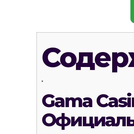
Содер
Gama Casin
Официаль