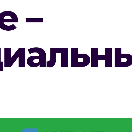
e –
иальн