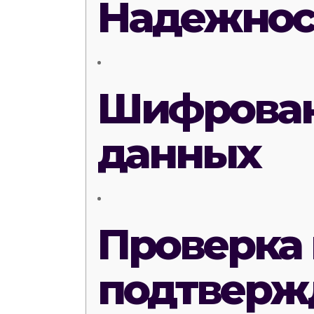
Надежнос
Шифрова
данных
Проверка 
подтверж